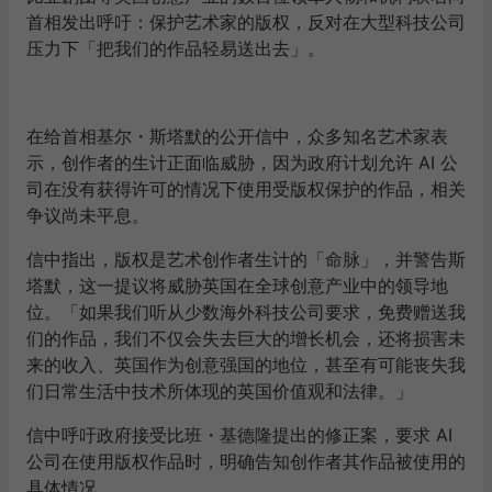
首相发出呼吁：保护艺术家的版权，反对在大型科技公司
压力下「把我们的作品轻易送出去」。
在给首相基尔・斯塔默的公开信中，众多知名艺术家表
示，创作者的生计正面临威胁，因为政府计划允许 AI 公
司在没有获得许可的情况下使用受版权保护的作品，相关
争议尚未平息。
信中指出，版权是艺术创作者生计的「命脉」，并警告斯
塔默，这一提议将威胁英国在全球创意产业中的领导地
位。「如果我们听从少数海外科技公司要求，免费赠送我
们的作品，我们不仅会失去巨大的增长机会，还将损害未
来的收入、英国作为创意强国的地位，甚至有可能丧失我
们日常生活中技术所体现的英国价值观和法律。」
信中呼吁政府接受比班・基德隆提出的修正案，要求 AI
公司在使用版权作品时，明确告知创作者其作品被使用的
具体情况。