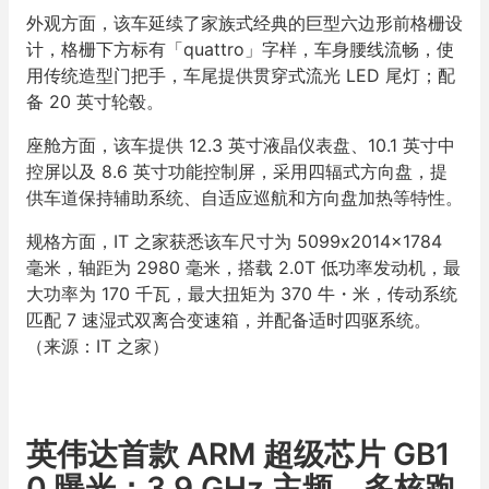
外观方面，该车延续了家族式经典的巨型六边形前格栅设
计，格栅下方标有「quattro」字样，车身腰线流畅，使
用传统造型门把手，车尾提供贯穿式流光 LED 尾灯；配
备 20 英寸轮毂。
座舱方面，该车提供 12.3 英寸液晶仪表盘、10.1 英寸中
控屏以及 8.6 英寸功能控制屏，采用四辐式方向盘，提
供车道保持辅助系统、自适应巡航和方向盘加热等特性。
规格方面，IT 之家获悉该车尺寸为 5099x2014x1784
毫米，轴距为 2980 毫米，搭载 2.0T 低功率发动机，最
大功率为 170 千瓦，最大扭矩为 370 牛・米，传动系统
匹配 7 速湿式双离合变速箱，并配备适时四驱系统。
（来源：IT 之家）
英伟达首款 ARM 超级芯片 GB1
0 曝光：3.9 GHz 主频，多核跑