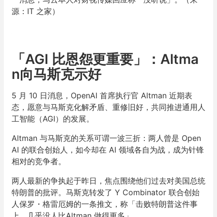
源：IT 之家）
「AGI 比恩怨更重要」：Altma
n向马斯克示好
5 月 10 日消息，OpenAI 首席执行官 Altman 近期表
态，愿意与马斯克化解矛盾、重修旧好，共同推进通用人
工智能（AGI）的发展。
Altman 与马斯克的关系可谓一波三折：两人曾是 Open
AI 的联合创始人，如今却在 AI 领域各自为战，成为针锋
相对的竞争者。
两人最新的争执起于昨日，焦点围绕他们过去对美国总统
特朗普的批评。马斯克转发了 Y Combinator 联合创始
人保罗・格雷厄姆的一条推文，称「击败特朗普这件事
上，几乎没人比Altman 做得更多」。