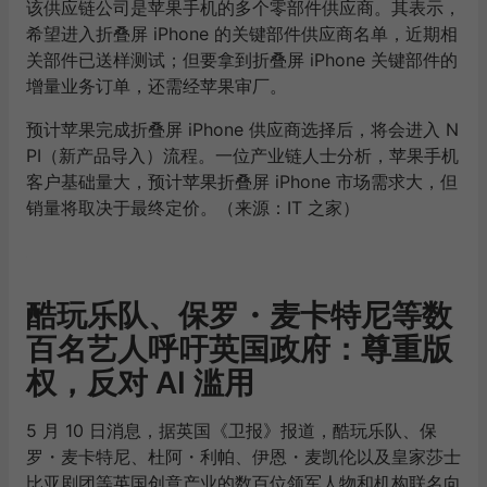
该供应链公司是苹果手机的多个零部件供应商。其表示，
希望进入折叠屏 iPhone 的关键部件供应商名单，近期相
关部件已送样测试；但要拿到折叠屏 iPhone 关键部件的
增量业务订单，还需经苹果审厂。
预计苹果完成折叠屏 iPhone 供应商选择后，将会进入 N
PI（新产品导入）流程。一位产业链人士分析，苹果手机
客户基础量大，预计苹果折叠屏 iPhone 市场需求大，但
销量将取决于最终定价。（来源：IT 之家）
酷玩乐队、保罗・麦卡特尼等数
百名艺人呼吁英国政府：尊重版
权，反对 AI 滥用
5 月 10 日消息，据英国《卫报》报道，酷玩乐队、保
罗・麦卡特尼、杜阿・利帕、伊恩・麦凯伦以及皇家莎士
比亚剧团等英国创意产业的数百位领军人物和机构联名向