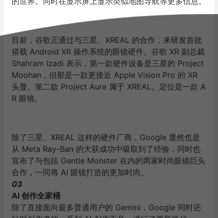
的世界。同时在显示屏上显示类似地图导航等更多信息。
目前，谷歌正通过与三星、XREAL 的合作，来研发首批
搭载 Android XR 操作系统的眼镜硬件。谷歌 XR 副总裁
Shahram Izadi 表示，第一款硬件设备是三星的 Project
Moohan，但那是一款更接近 Apple Vision Pro 的 XR
头显。第二款 Project Aura 属于 XREAL。定位是一款 A
R 眼镜。
除了三星、XREAL 这样的硬件厂商，Google 显然也是
从 Meta Ray-Ban 的大获成功中吸取到了经验，同时也
宣布了与包括 Gentle Monster 在内的两家时尚眼镜巨头
合作，一同将 AI 眼镜打造的更加时尚。
03
AI 创作全家桶
除了直接面向最多普通用户的 Gemini，Google 同时还