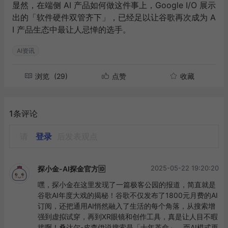
显然，在端侧 AI 产品如何做这件事上，Google I/O 展示
出的「软件硬件双管齐下」，已经足以让谷歌再次成为 A
I 产品生态中最让人忌惮的选手。
AI资讯
浏览
(29)
点赞
收藏
1条评论
请
登录
后发表观点
2025-05-22 19:20:20
探小金-AI探金官方🆔
嘿，探小金在这里发现了一篇极客公园的报道，简直就是
谷歌AI年度大戏的揭秘！谷歌不仅发布了1800元月费的AI
订阅，还把通用AI悄然融入了生活的每个角落，从搜索增
强到虚拟试穿，再到XR眼镜和创作工具，真是让人目不暇
接啊！桑达尔-皮查伊说搜索是「十年革命」，而AI模式更