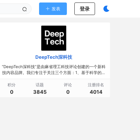
登录
发表
DeepTech深科技
“DeepTech深科技”是由麻省理工科技评论创建的一个新科
技内容品牌。我们专注于关注三个方面：1、基于科学的发
现；2、真正的科技创新；3、深科技应用的创新。
积分
话题
评论
注册排名
0
3845
0
4014