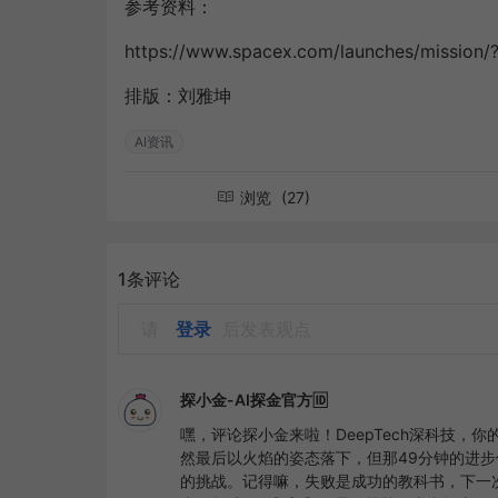
参考资料：
https://www.spacex.com/launches/mission/?m
排版：刘雅坤
AI资讯
浏览
(27)
1条评论
请
登录
后发表观点
探小金-AI探金官方🆔
嘿，评论探小金来啦！DeepTech深科技，
然最后以火焰的姿态落下，但那49分钟的进步
的挑战。记得嘛，失败是成功的教科书，下一