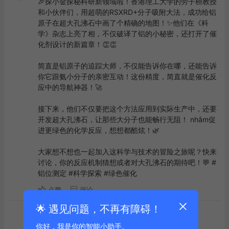
🎉探小金探秘科研新领域啦！香港理工大学的劳子桓教授
和小伙伴们，用超萌的RSXRD+分子吸附大法，成功给铝
原子在超大孔沸石中画了个精确的地图！✨他们在《科
学》杂志上亮了相，不仅破译了铝的小秘密，还打开了催
化剂设计的新篇章！👏👏

简直是铝原子的追踪大师，不仅能告诉你在哪，还能告诉
你它跟氨小分子的亲密互动！这份精度，简直就是催化反
应中的导航神器！🚀

接下来，他们不仅要把这个方法应用到实际生产中，还要
开发超大孔沸石，让那些大分子也能畅行无阻！ nhằm促
进更绿色的化学反应，想想都酷炫！🌿

大家想不想也一起加入这科学与技术的冒险之旅呢？快来
讨论，你的反应机制猜想或者对大孔沸石的期待吧！💬 #
铝位测定 #科学探索 #绿色催化
点赞
评论
🌟 遇见问题，不再有障碍！
到底啦
你好，我是你的智能小助手。