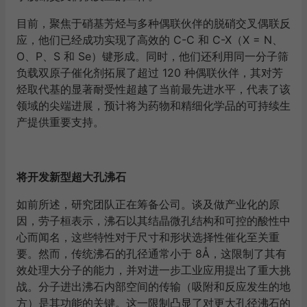
目前，聚焦于硝基芳烃与多种偶联伙伴的脱硝交叉偶联反
应，他们已经成功实现了高效的 C-C 和 C-X（X = N、
O、P、S 和 Se）键形成。同时，他们还利用同一分子筛
负载双原子催化剂拓展了超过 120 种偶联伙伴，其对芳
烃取代基的显著耐受性超越了当前最先进水平，代表了该
领域的尖端进展，预计将为药物和精细化学品的可持续生
产提供重要支持。
将开发新型超大孔沸石
如前所述，研究团队正在筹备公司。谈及做产业化的原
因，劳子桓表示，沸石以其结晶微孔结构和可控的酸性中
心而闻名，这些特性对于尺寸和形状选择性催化至关重
要。然而，传统沸石的孔径通常小于 8Å，这限制了其有
效处理大分子的能力，并对进一步工业应用提出了重大挑
战。分子进出沸石内部空间的传输（吸附和反应发生的地
方）是其功能的关键。这一限制凸显了对更大孔径沸石的