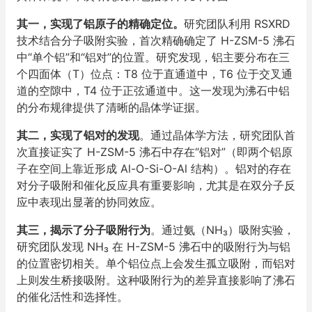
其一，实现了铝原子的精确定位。
研究团队利用 RSXRD
技术结合分子吸附实验，首次精确确定了 H-ZSM-5 沸石
中“单个铝”和“铝对”的位置。研究发现，铝主要分布在三
个四面体（T）位点：T8 位于直通道中，T6 位于交叉通
道的空隙中，T4 位于正弦通道中。这一发现为沸石中铝
的分布规律提供了清晰的晶体学证据。
其二，实现了铝对的发现
。通过晶体学方法，研究团队首
次直接证实了 H-ZSM-5 沸石中存在“铝对”（即两个铝原
子在空间上靠近形成 Al-O-Si-O-Al 结构）。铝对的存在
对分子吸附和催化反应具有重要影响，尤其是在双分子反
应中表现出显著的协同效应。
其三，揭示了分子吸附行为
。通过氨（NH₃）吸附实验，
研究团队发现 NH₃ 在 H-ZSM-5 沸石中的吸附行为与铝
的位置密切相关。单个铝位点上会发生孤立吸附，而铝对
上则发生桥接吸附。这种吸附行为的差异直接影响了沸石
的催化活性和选择性。