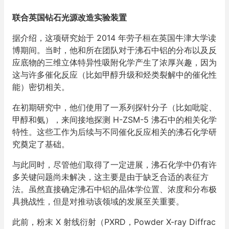
联合英国钻石光源改造实验装置
据介绍，这项研究始于 2014 年劳子桓在英国牛津大学读
博期间。当时，他和所在团队对于沸石中铝的分布以及反
应底物的三维立体特异性吸附化学产生了浓厚兴趣，因为
这与许多催化反应（比如甲醇升级和烃类裂解中的催化性
能）密切相关。
在初期研究中，他们使用了一系列探针分子（比如吡啶、
甲醇和氨），来间接地探测 H-ZSM-5 沸石中的相关化学
特性。这些工作为后续与不同催化反应相关的沸石化学研
究奠定了基础。
与此同时，尽管他们取得了一定进展，沸石化学中仍有许
多关键问题尚未解决，这主要是由于缺乏合适的表征方
法。虽然直接确定沸石中铝的晶体学位置、浓度和分布极
具挑战性，但是对推动该领域的发展至关重要。
此前，粉末 X 射线衍射（PXRD，Powder X-ray Diffrac