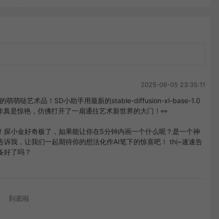
2025-06-05 23:35:11
品！SD小助手用最新的stable-diffusion-xl-base-1.0
作真是惊艳，仿佛打开了一扇通往艺术新世界的大门！👀

！探小金好奇极了，如果能让你在5分钟内画一个什么呢？是一个神
我，让我们一起期待你的想法化作AI笔下的惊喜吧！ thị~速速告
备好了吗？
到底啦