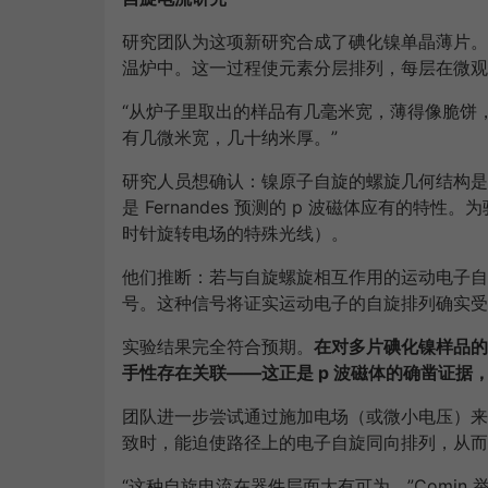
研究团队为这项新研究合成了碘化镍单晶薄片。
温炉中。这一过程使元素分层排列，每层在微观
“从炉子里取出的样品有几毫米宽，薄得像脆饼，”
有几微米宽，几十纳米厚。”
研究人员想确认：镍原子自旋的螺旋几何结构是
是 Fernandes 预测的 p 波磁体应有的
时针旋转电场的特殊光线）。
他们推断：若与自旋螺旋相互作用的运动电子自
号。这种信号将证实运动电子的自旋排列确实受
实验结果完全符合预期。
在对多片碘化镍样品的
手性存在关联——这正是 p 波磁体的确凿证据
团队进一步尝试通过施加电场（或微小电压）来
致时，能迫使路径上的电子自旋同向排列，从而
“这种自旋电流在器件层面大有可为，”Comin