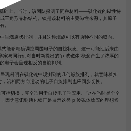
年的工作基础上。当时，该团队探测了同种材料——碘化镍的磁性特
成三角形晶格结构。镍是该材料的主要磁性来源，其原子
有。
中呈螺旋状排列，并且这种螺旋可以有两种不同的取向。
旋模式能够精确调控周围电子的自旋状态。这一可能性后来由
理论物理学家与同行们对当时新提出的“p 波磁体”概念产生了浓厚的
的电子会呈现相反的自旋排列。
子自旋呈现科明在碘化镍中观测到的几何螺旋排列，就意味着实
性”时，沿相同方向运动的电子自旋排列也应同步切换。
单可控切换，完全适用于自旋电子学应用。“这在当时是个全
验证，因为意识到碘化镍正是展示这类 p 波磁体效应的理想候