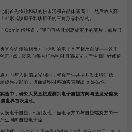
他们首先将镍和碘的粉末沉积在晶体基底上，然后放入高
上都形成镍原子和碘原子的三角形晶格结构。
 Comin 解释道，“我们再将其剥离成更小的薄片，每片只
否真会迫使沿相反方向运动的电子具有相反自旋——这正
特性。为验证这点，团队向每片样品照射圆偏振光（产生顺时针或逆
旋方向与入射偏振光相同，就会产生共振并发出特征信
螺旋构型影响，进而证明材料确实表现出 p 波磁性。
实验中，研究人员直接观测到电子自旋方向与激发光偏振
，属世界首次发现。
切换电子自旋。他们发现：当电场方向与自旋螺旋方向一
产生同向自旋电子流。
 举例说明，“比如可以用来翻转磁畴以控制磁存储单元。相比