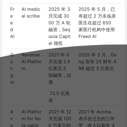
Fr
AI medic
2025 年 3
2025 年 5 月，已
e
al scribe
月完成 30
有超过 2 万名临床
e
00 万 A 轮
医生在超过 650
d
融资，Seq
家医疗机构中使用
AI
uoia Capit
Freed AI
al 领投
G
Revenue
2021 年 6
2025 年 3 月，Go
o
AI Platfor
月完成 2.5
ng 宣布 25 财年 A
n
m
亿美元 E
RR 超过 3 亿美元
g.
轮融资，估
oi
值
72.5 亿美
金
A
AI Platfor
2021 年 12
2021 年 Avoma
v
m for No
月完成 120
表示在过去的三年
o
te-takin
0 万美元的
里，收入以每年 4