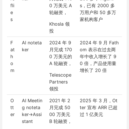
fli
0 万美元 A
s，已有 2000 多
e
轮融资，
万用户和 50 多万
s
家机构客户
Khosla 领
投
F
Al noteta
2024 年 9
2024 年 9 月 Fath
at
ker
月完成 170
om 表示在过去两
h
0 万美元的
年中收入增长了 9
o
A 轮融资，
0 倍，产品使用量
m
增长了 20 倍
Telescope
Partners
领投
O
AI Meetin
2021 年 2
2025 年 3 月，Ot
tt
g noteta
月完成 50
ter 宣布 ARR 已超
er
ker
→
Assi
00 万美元
过 1 亿美元
stant
B 轮融资，