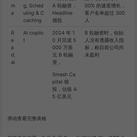
m
g, Sched
A 轮融资，
00% 的速度增长，
a
uling & C
Headline
客户名单超过 300
oaching
领投
人
R
AI copilo
2024 年 1
B 轮融资时，创始
e
t
0 月完成 5
人没有透露收入指
a
000 万美
标，称目前公司尚
d.
元 B 轮融
未盈利
ai
资，
Smash Ca
pital 领
投，估值 4.
5 亿美元
滑动查看完整表格