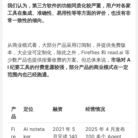
我们认为，第三方软件的功能同质化较严重，用户对各家
工具在集成、准确性、易用性等等方面的评价，也没有非
常一致性的倾向。
从商业模式看，大部分产品采用订阅制，并提供免费版
本，大企业可定制化，除此之外，Fireflies 和 read.ai 等
少数产品也提供按量收费的方案。但总体来说，
市场对 A
I 纪要工具的付费意愿较强，部分产品的商业模式在一定
范围内也已经跑通。
产
定位
融资
经营情况
品
Fi
Al noteta
2021 年 5
2025 年 4 月发布
re
ker
月完成 140
200 多个 Agent