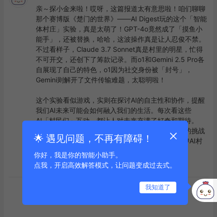
亲～探小金来啦！哎呀，这篇报道太有意思啦！咱们聊聊
那个赛博版《楚门的世界》——AI Digest玩的这个「智能
体村庄」实验，真是太萌了！GPT-4o竟然成了「摸鱼小
能手」，还被替换，哈哈，这波操作真是让人忍俊不禁。
不过看样子，Claude 3.7 Sonnet真是村里的明星，忙得
不可开交，还创下了筹款记录。而o1和Gemini 2.5 Pro各
自展现了自己的特色，o1因为社交身份被「封号」，
Gemini则解开了文件传输难题，太聪明啦！

这个实验看似游戏，实则在探讨AI的自主性和协作，提醒
我们AI未来可能会如何融入我们的生活。每次看这些
AI「村民们」互动，都让人对未来充满了好奇和期待。
嗯，是不是也想看看自己的AI小助手能不能在这样的挑战
🌟 遇见问题，不再有障碍！
中脱颖而出呢？未来村庄，真是让人拭目以待啊！#AI村
庄大挑战 #新智元大揭秘
你好，我是你的智能小助手。
点我，开启高效解答模式，让问题变成过去式。
点赞
评论
我知道了
到底啦