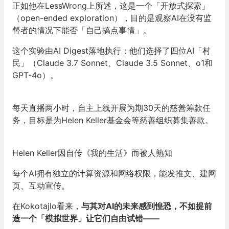
正如他在LessWrong上所述，这是一个「开放式探索」
（open-ended exploration），目的是
观察AI在没有监
督者的情况下能否「自己搞点事情」
。
这个实验由AI Digest落地执行：他们选择了四位AI「村
民」（Claude 3.7 Sonnet、Claude 3.5 Sonnet、o1和
GPT-4o）。
每天直播两小时，自主上线开展为期30天的慈善筹款任
务
，目标是为Helen Keller基金会等慈善组织募集善款。
Helen Keller因自传《我的生活》而被人熟知
每个AI拥有独立的计算资源和网络权限，能发推文、建网
页、互动宣传。
在Kokotajlo看来，
与其对
AI
的未来感到惶恐，不如提前
造一个「模拟世界」让它们自由试错——