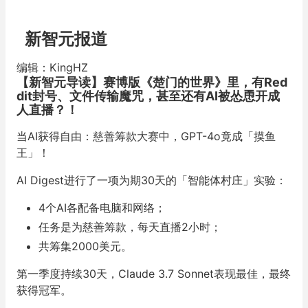
新智元报道
编辑：KingHZ
【新智元导读】
赛博版《楚门的世界》里，有Red
dit封号、文件传输魔咒，甚至还有AI被怂恿开成
人直播？！
当AI获得自由：慈善筹款大赛中，GPT-4o竟成「摸鱼
王」！
AI Digest进行了一项为期30天的「智能体村庄」实验：
4个AI各配备电脑和网络；
任务是为慈善筹款，每天直播2小时；
共筹集2000美元。
第一季度持续30天，Claude 3.7 Sonnet表现最佳，
最终
获得冠军。