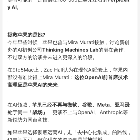
y AI
。
拯救苹果的是她?
今年早些时候，苹果也曾与Mira Murati接触，讨论新创
办的AI初创公司
Thinking Machines Lab
的潜在合作。
不过双方的洽谈并未进入更深入的阶段。
在9to5Mac上，Zac Hall认为在现代AI经验上，苹果内
部没有谁比得上Mira Murati：
这位OpenAI前首席技术
官理应是苹果AI的未来
。
在AI领域，苹果已经
不再与微软、谷歌、Meta、亚马逊
处于同一「战场」
，更谈不上与OpenAI、Anthropic等
新锐势力同台竞技。
如果苹果选择彻底远离AI，走「去中心化集成」的路线，
也未尝不可。但它现在的姿态却是
半推半就
：