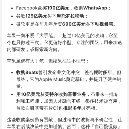
Facebook豪掷
190亿美元
，收购
WhatsApp
；
谷歌
125亿美元
买下
摩托罗拉移动
；
微软更是在前几年斥资
690亿美元
吞下
动视暴雪
。
苹果一向不爱「大手笔」：超过10亿美元的收购，它至
今也只做过三次。它更偏好小型、专注的团队，用来加速
内部研发，或探索新方向。
苹果虽偶有大手笔，但结果往往不理想：
收购Beats
曾引发企业文化冲突，整合
耗时多年
。但
最终，它为Apple Music奠定基础，并提升了硬件销
量。
用
10亿美元从英特尔收购基带业务
，虽带来一批专
利和工程师，却因人才融合不畅，很多技术被弃用，
首款自研基带芯片C1也
推迟多年
才亮相。
这些收购案例虽有贡献，但过程中的波折与不确定性，让
苹果在后续决策中更加谨慎。
然而，这种「自己慢慢做」