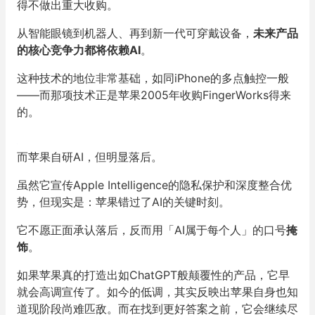
得不做出重大收购。
从智能眼镜到机器人、再到新一代可穿戴设备，
未来产品
的核心竞争力都将依赖AI
。
这种技术的地位非常基础，如同iPhone的多点触控一般
——而那项技术正是苹果2005年收购FingerWorks得来
的。
而苹果自研AI，但明显落后。
虽然它宣传Apple Intelligence的隐私保护和深度整合优
势，但现实是：苹果错过了AI的关键时刻。
它不愿正面承认落后，反而用「AI属于每个人」的口号
掩
饰
。
如果苹果真的打造出如ChatGPT般颠覆性的产品，它早
就会高调宣传了。如今的低调，其实反映出苹果自身也知
道现阶段尚难匹敌。而在找到更好答案之前，它会继续尽