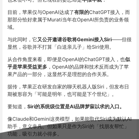
目前，苹果仅与OpenAI达成了
有限的
ChatGPT接入，而
那部分恰好隶属于Murati当年在OpenAI所负责的业务领
域。
与此同时，它
又公开邀请谷歌将Gemini接入Siri
——但很
显然，谷歌并不打算「白送亲儿子」给Siri使用。
从合作角度来看，即便是OpenAI的ChatGPT接入，也
似
乎是苹果受益更多
，OpenAI的品牌和技术反而成为了苹
果产品的一部分，这显然不是理想的合作关系。
据传，苹果正在研发自家的聊天机器人版Siri，但发布日
期被形容为「可能是明年，也可能是下个世纪」。
要知道，
Siri
的系统级位置是
AI品牌梦寐以求的入口
。
像Claude和Gemini这类模型，如果能取代Siri成为默认AI
助手，意义非凡。但如果只是作为Siri的「找朋友帮忙」
功能，吸引力就小得多。