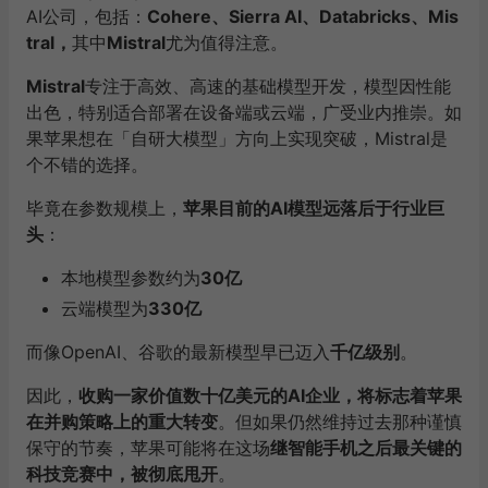
AI公司，包括：
Cohere、Sierra AI、Databricks、Mis
tral
，
其中
Mistral
尤为值得注意。
Mistral
专注于高效、高速的基础模型开发，模型因性能
出色，特别适合部署在设备端或云端，广受业内推崇。如
果苹果想在「自研大模型」方向上实现突破，Mistral是
个不错的选择。
毕竟在参数规模上，
苹果目前的AI模型远落后于行业巨
头
：
本地模型参数约为
30亿
云端模型为
330亿
而像OpenAI、谷歌的最新模型早已迈入
千亿级别
。
因此，
收购一家价值数十亿美元的AI企业，将标志着苹果
在
并购策略上的重大转变
。但如果仍然维持过去那种谨慎
保守的节奏，苹果可能将在这场
继智能手机之后最关键的
科技竞赛中，被彻底甩开
。