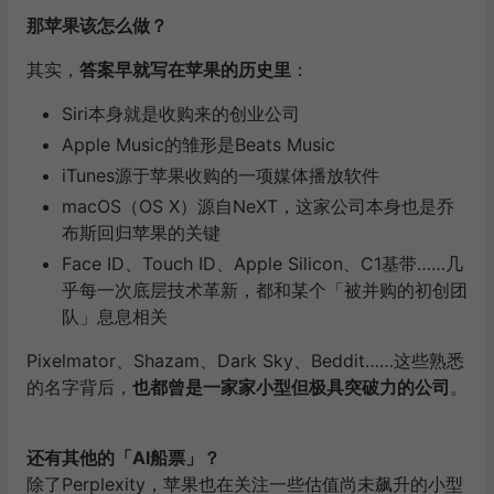
那苹果该怎么做？
其实，
答案早就写在苹果的历史里
：
Siri本身就是收购来的创业公司
Apple Music的雏形是Beats Music
iTunes源于苹果收购的一项媒体播放软件
macOS（OS X）源自NeXT，这家公司本身也是乔
布斯回归苹果的关键
Face ID、Touch ID、Apple Silicon、C1基带……
几
乎每一次底层技术革新，都和某个「被并购的初创团
队」息息相关
Pixelmator、Shazam、Dark Sky、Beddit……这些熟悉
的名字背后，
也都曾是一家家小型但极具突破力的公司
。
还有其他的「AI船票」？
除了Perplexity，苹果也在关注一些估值尚未飙升的小型