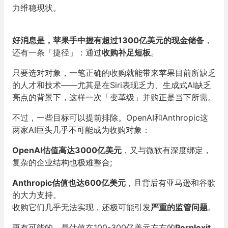
力维稳现状。
好消息是，苹果手中握有超过1300亿美元的现金储备
，
还有一条「捷径」：通过
收购补足短板
。
只要选对对象，一笔正确的收购就能带来苹果目前所缺乏
的人才和技术——尤其是在Siri表现乏力、生成式AI缺乏
亮点的背景下，这样一次「变革级」并购正是当下所需。
不过，一些目标可以提前排除。OpenAI和Anthropic这
两家AI巨头几乎不可能成为收购对象：
OpenAI估值高达3000亿美元
，又与微软有深度绑定，
复杂的企业结构也极难整合;
Anthropic估值也达600亿美元
，且背后有亚马逊和谷歌
的大力支持。
收购它们几乎无法实现，还极可能引发
严重的监管问题
。
更有可能的，是估值在100-300亿美元左右的
Perplexit