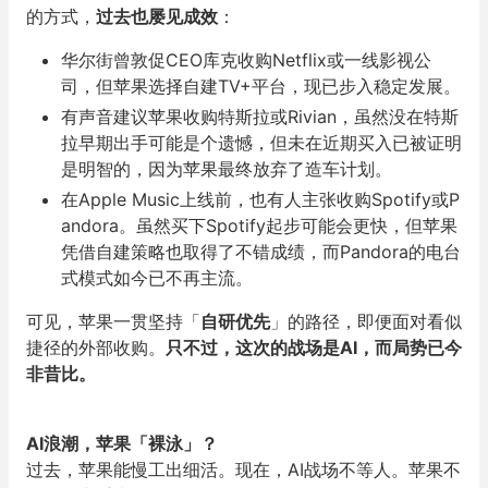
的方式，
过去也屡见成效
：
华尔街曾敦促CEO库克收购Netflix或一线影视公
司，但苹果选择自建TV+平台，现已步入稳定发展。
有声音建议苹果收购特斯拉或Rivian，虽然没在特斯
拉早期出手可能是个遗憾，但未在近期买入已被证明
是明智的，因为苹果最终放弃了造车计划。
在Apple Music上线前，也有人主张收购Spotify或P
andora。虽然买下Spotify起步可能会更快，但苹果
凭借自建策略也取得了不错成绩，而Pandora的电台
式模式如今已不再主流。
可见，苹果一贯坚持「
自研优先
」的路径，即便面对看似
捷径的外部收购。
只不过，这次的战场是AI，而局势已今
非昔比。
AI浪潮，苹果「裸泳」？
过去，苹果能慢工出细活。现在，AI战场不等人。苹果不