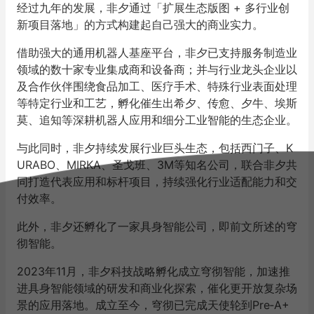
经过九年的发展，非夕通过「扩展生态版图 + 多行业创
新项目落地」的方式构建起自己强大的商业实力。
借助强大的通用机器人基座平台，非夕已支持服务制造业
领域的数十家专业集成商和设备商；并与行业龙头企业以
及合作伙伴围绕食品加工、医疗手术、特殊行业表面处理
等特定行业和工艺，孵化催生出希夕、传愈、夕牛、埃斯
莫、追知等深耕机器人应用和细分工业智能的生态企业。
与此同时，非夕持续发展行业巨头生态，包括西门子、K
URABO、MIRKA、圣戈班、3M等知名公司，联合非夕共
同打造代表应用和标杆项目，持续强化行业适配能力和交
付效率。
此外，非夕还孵化了一家具身智能公司，即前文所述的穹
彻智能。
2023年11月，非夕科技战略孵化成立穹彻智能，加速推
进具身智能领域的研发和商业化探索，催化更开放复杂场
景的应用落地。成立至今，穹彻已完成天使轮到Pre‑A+