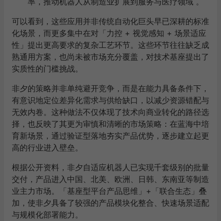
率，推动机器人从制造业扩展到服务与医疗领域 。
可以看到，这些应用并非传统自动化巨头早已深耕的标准
化场景，而更多集中在对「力控 + 视觉感知 + 场景适应
性」提出更高要求的复杂工艺环节。这些环节往往缺乏成
熟通用方案，也尚未被市场充分覆盖，对技术基座提出了
实质性的门槛挑战。
非夕的策略并非单纯避开竞争，而是在能力具备条件下，
有意识地定位差异化需求与供给缺口，以减少资源错配与
无效内卷。这种做法不仅体现了技术向商业转化的路径选
择，也反映了其更为审慎和清晰的市场策略：在蓝海中培
育新场景，通过验证型落地夯实产品优势，逐步建立起更
高的行业进入壁垒。
根据公开资料，非夕自适应机器人已实现千套级别的批量
交付，产品进入中国、北美、欧洲、日韩、东南亚等制造
业主力市场。「基座型平台产品思维」+「联合生态」叠
加，使非夕具备了较强的产品模块化整合、快速场景适配
与规模化部署能力。