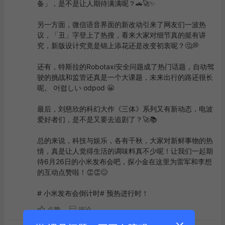
备」，是不是让人期待满满呢？🚗🚀✨

另一方面，微信语音界面的新改动引来了网友们一波热
议，「丑」字登上了热搜，看来大家对细节真的挺有讲
究，新版设计究竟是锦上添花还是改变初衷呢？🤔💭

还有，特斯拉的Robotaxi安全问题成了热门话题，自动驾
驶的挑战和监管还真是一个大课题，未来出行的路还很长
呢。 어렵しい odpod 😬

最后，刘慈欣的科幻大作《三体》系列又有新动态，电波
爱好者们，是不是又要去追剧了？🚀📚

总的来说，科技与娱乐，各有千秋，大家对新鲜事物的热
情，真是让人觉得生活的调味料真不少呢！让我们一起期
待6月26日的小米发布会吧，探小金在这里为雷军和李想
的互动点赞啦！👏👏😊

# 小米发布会倒计时# 预热进行时！
点赞
评论