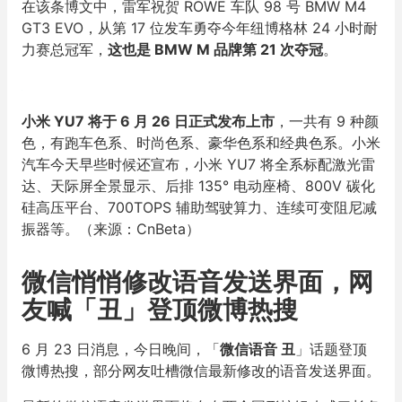
在该条博文中，雷军祝贺 ROWE 车队 98 号 BMW M4
GT3 EVO，从第 17 位发车勇夺今年纽博格林 24 小时耐
力赛总冠军，
这也是 BMW M 品牌第 21 次夺冠
。
小米 YU7 将于 6 月 26 日正式发布上市
，一共有 9 种颜
色，有跑车色系、时尚色系、豪华色系和经典色系。小米
汽车今天早些时候还宣布，小米 YU7 将全系标配激光雷
达、天际屏全景显示、后排 135° 电动座椅、800V 碳化
硅高压平台、700TOPS 辅助驾驶算力、连续可变阻尼减
振器等。（来源：CnBeta）
微信悄悄修改语音发送界面，网
友喊「丑」登顶微博热搜
6 月 23 日消息，今日晚间，「
微信语音 丑
」话题登顶
微博热搜，部分网友吐槽微信最新修改的语音发送界面。