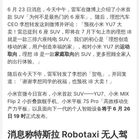
6 月 23 日消息，今天中午，雷军在微博上介绍了小米首
款 SUV「为何不是最热门的 6 座车」。随后，理想汽车
CEO 李想转发这则微博并评论：「预祝小米 YU7 大
卖！雷总提到 6 座 SUV，即将在 7 月下旬上市的理想 i8
就是一款三排六座纯电 SUV。我们的初心是「理想创造
移动的家，用户创造幸福的家」，相对小米 YU7 的
运动
取向
，理想 i8 是一款
家庭取向
的 SUV，更多照顾全家人
的出行体验。」
随后在今天下午，雷军转发了李想的「贺电」，并回复
道：「谢谢李想同学的祝福，也预祝 i8 大卖！」
小米官微今日宣布，小米首款 SUV——YU7、小米 MIX
Flip 2 小折叠旗舰手机、小米平板 7S Pro「高效移动生
产力平板」以及面向下一代的个人智能设备
将于 6 月 26
日 19 时
正式发布。
消息称特斯拉 Robotaxi 无人驾