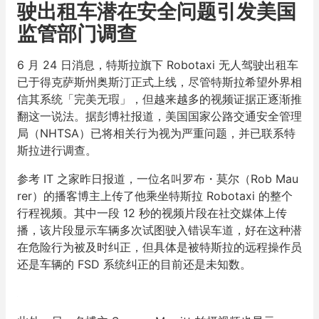
驶出租车潜在安全问题引发美国
监管部门调查
6 月 24 日消息，特斯拉旗下 Robotaxi 无人驾驶出租车
已于得克萨斯州奥斯汀正式上线，尽管特斯拉希望外界相
信其系统「完美无瑕」，但越来越多的视频证据正逐渐推
翻这一说法。据彭博社报道，美国国家公路交通安全管理
局（NHTSA）已将相关行为视为严重问题，并已联系特
斯拉进行调查。
参考 IT 之家昨日报道，一位名叫罗布・莫尔（Rob Mau
rer）的播客博主上传了他乘坐特斯拉 Robotaxi 的整个
行程视频。其中一段 12 秒的视频片段在社交媒体上传
播，该片段显示车辆多次试图驶入错误车道，好在这种潜
在危险行为被及时纠正，但具体是被特斯拉的远程操作员
还是车辆的 FSD 系统纠正的目前还是未知数。