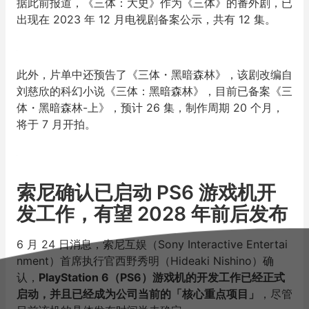
据此前报道，《三体：大史》作为《三体》的番外剧，已
出现在 2023 年 12 月电视剧备案公示，共有 12 集。
此外，片单中还预告了《三体・黑暗森林》，该剧改编自
刘慈欣的科幻小说《三体：黑暗森林》，目前已备案《三
体・黑暗森林-上》，预计 26 集，制作周期 20 个月，
将于 7 月开拍。
索尼确认已启动 PS6 游戏机开
发工作，有望 2028 年前后发布
6 月 24 日消息，索尼互娱（Sony Interactive Entertai
nment）首席执行官西野秀明（Hideaki Nishino）确
认，
PlayStation 6（PS6）游戏机的开发工作已经正式
启动，并且已经成为公司当前的「核心重点项目」
，尽管