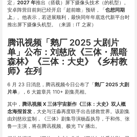
定」
2027 年
推出（搭载）屏下摄像头技术（的机型）。
安卓阵营目前则已经开启「超前瞻」预研，「
也想同期
上
」。他表示，若进展顺利，最快同年年底迭代新平台时
推出屏下摄像头机型。（来源：IT 之家）
腾讯视频「鹅厂 2025 大剧片
单」公布：刘慈欣《三体・黑暗
森林》《三体：大史》《乡村教
师》在列
6 月 23 日消息，腾讯视频今日公布了「
鹅厂 2025 大剧
片单
」，6 大篇章共 110+ 剧集亮相。
其中，
腾讯视频 X 三体宇宙新作《三体：大史》双人概
念海报首发
，大史与汪淼再度联手出击拯救世界。该剧集
由刘慈欣监制，《三体》剧集导演杨磊执导，于和伟、张
鲁一主演，将在腾讯视频、极光 TV 播出。