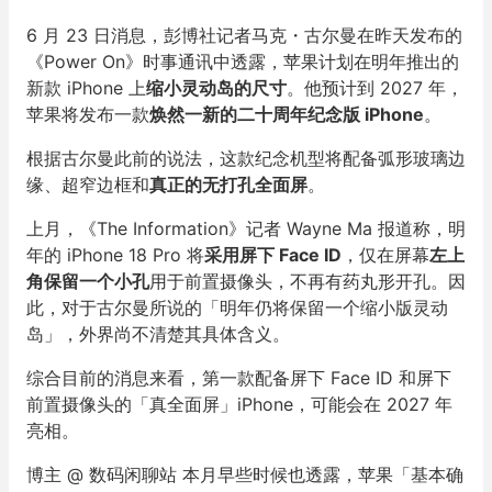
6 月 23 日消息，彭博社记者马克・古尔曼在昨天发布的
《Power On》时事通讯中透露，苹果计划在明年推出的
新款 iPhone 上
缩小灵动岛的尺寸
。他预计到 2027 年，
苹果将发布一款
焕然一新的二十周年纪念版 iPhone
。
根据古尔曼此前的说法，这款纪念机型将配备弧形玻璃边
缘、超窄边框和
真正的无打孔全面屏
。
上月，《The Information》记者 Wayne Ma 报道称，明
年的 iPhone 18 Pro 将
采用屏下 Face ID
，仅在屏幕
左上
角保留一个小孔
用于前置摄像头，不再有药丸形开孔。因
此，对于古尔曼所说的「明年仍将保留一个缩小版灵动
岛」，外界尚不清楚其具体含义。
综合目前的消息来看，第一款配备屏下 Face ID 和屏下
前置摄像头的「真全面屏」iPhone，可能会在 2027 年
亮相。
博主 @ 数码闲聊站 本月早些时候也透露，苹果「基本确