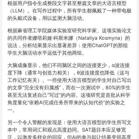
根据用户指令生成整段文字甚至整篇文章的大语言模型
（LLM）。在写作过程中，所有学生都佩戴了一种带电极
的头戴式设备，用以监测大脑活动。
根据麻省理工学院媒体实验室研究科学家、这项实验论文
的共同作者娜塔莉娅·科斯米娜（Nataliya Kosmyna）的
说法，分析结果显示出显著差异：使用ChatGPT的那组
学生大脑活动水平远低于其他两组。
大脑成像显示，他们不同脑区之间的连接更少，α波连接
度下降（通常与创造力相关），θ波连接度也降低（这与
工作记忆有关）。一些使用大语言模型的学生对自己写出
的文章“完全没有归属感”，而在一次测试中，80%的学生
甚至无法复述自己“写过”的内容。这项研究是首批从科学
角度量化“依赖AI完成任务所带来的认知代价”的实验之
一。
另一个令人警醒的发现是：使用大语言模型的学生所写文
本中，常用词汇和观点高度趋同。SAT题目本应足够宽
泛，以激发多样化的回应，但AI的参与却让结果变得高度