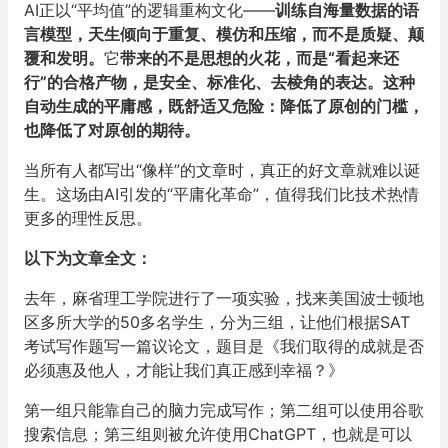
AI正以“平均值”的逻辑重构文化——
训练自海量数据的语
言模型，天生倾向于重复、模仿和压缩，而不是质疑、颠
覆和发明。
它
带来的不是思想的火花，而是“看起来还
行”的合格产物，是安全、标准化、去棱角的表达。这种
自动生成的平庸感，既舒适又危险：降低了原创的门槛，
也降低了对原创的期待。
当所有人都写出“像样”的文章时，真正的好文章就难以诞
生。这场由AI引发的“平庸化革命”，值得我们比技术热情
更多的理性反思。
以下为文章全文：
去年，麻省理工学院进行了一项实验，找来美国波士顿地
区多所大学的50多名学生，分为三组，让他们根据SAT
考试写作题写一篇议论文，题目是《我们取得的成就是否
必须惠及他人，才能让我们真正感到幸福？》
第一组只能靠自己的脑力完成写作；第二组可以使用谷歌
搜索信息；第三组则被允许使用ChatGPT，也就是可以