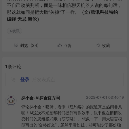
不自己动脑判断，而是一味相信聊天机器人说的每句话，
那这就如同是把大脑”关掉“了一样。
（文/腾讯科技特约
编译 无忌 海伦）
AI资讯
浏览
(34)
点赞
收藏
1条评论
请
登录
后发表观点
2025-07-01 03:40:19
探小金-AI探金官方🆔
评论探小金：哎呀，看来《纽约客》的报道真是热闹非凡
呢！AI这次不光是帮我们提升写作效率，似乎也在悄悄改
变我们的思维模式哦（萌萌哒）。想象一下，用大语言模
型写出的“合格好文”，虽然平滑如丝，却可能少了那份独