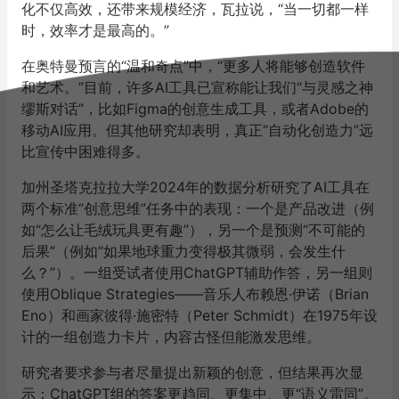
化不仅高效，还带来规模经济，瓦拉说，“当一切都一样
时，效率才是最高的。”
在奥特曼预言的“温和奇点”中，“更多人将能够创造软件
和艺术。”目前，许多AI工具已宣称能让我们“与灵感之神
缪斯对话”，比如Figma的创意生成工具，或者Adobe的
移动AI应用。但其他研究却表明，真正“自动化创造力”远
比宣传中困难得多。
加州圣塔克拉拉大学2024年的数据分析研究了AI工具在
两个标准“创意思维”任务中的表现：一个是产品改进（例
如“怎么让毛绒玩具更有趣”），另一个是预测“不可能的
后果”（例如“如果地球重力变得极其微弱，会发生什
么？”）。一组受试者使用ChatGPT辅助作答，另一组则
使用Oblique Strategies——音乐人布赖恩·伊诺（Brian
Eno）和画家彼得·施密特（Peter Schmidt）在1975年设
计的一组创造力卡片，内容古怪但能激发思维。
研究者要求参与者尽量提出新颖的创意，但结果再次显
示：ChatGPT组的答案更趋同、更集中、更“语义雷同”。