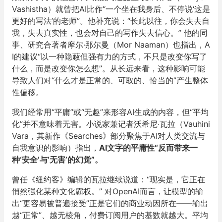
Vashistha）就曾把AI比作“一个坐在我身后、不停说‘这是
更好的写法’的老师”。他补充说：“长此以往，你会失去自
我，失去真实性，也会对自己的写作失去信心。” 他的同
事、研究合著者摩尔·那尔曼（Mor Naaman）也指出，A
I的建议“以一种隐蔽但强有力的方式，不只是改变你写了
什么，而是改变你怎么想”。从长远来看，这种影响可能
导致人们对“什么才是正常的、可取的、恰当的”产生整体
性偏移。
我们经常用“平庸”或“无趣”来形容AI生成的内容，但“平均
化”并不意味着无害。小说家兼记者沃希尼·瓦拉（Vauhini
Vara，其新作《Searches》部分聚焦于AI对人类交流与
自我意识的影响）指出，
AI文字的平庸性“反而带来一
种‘安全’与‘无害’的幻觉”。
曾任《纽约客》编辑的瓦拉继续说道：“现实是，它正在
悄然强化某种文化霸权。” 对OpenAI而言，让模型的输
出“更容易被普遍接受”正是它们的商业动因所在——输出
越“正常”、越无棱角，付费订阅用户的基数就越大。平均