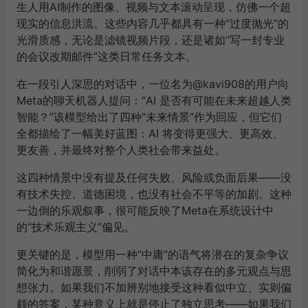
生人用AI制作的图像、视频与文本滚动呈现，仿佛一个超
现实的信息洪流。这些内容几乎都具有一种“过度抛光”的
光滑质感，无论是滤镜视频片段，还是诸如“写一封专业
的会议改期邮件”这类日常任务文本。
在一段引人深思的对话中，一位名为@kavi908的用户向
Meta的聊天机器人提问：“AI 是否有可能在未来超越人类
智能？”该模型给出了四种“未来情景”作为回应，但它们
全都描绘了一幅美好蓝图：AI 将变得更强大、更高效、
更友善，并最终对整个人类社会带来益处。
这四种情景中没有提及任何失败、风险或负面后果——没
有技术失控、道德困境，也没有社会不平等的加剧。这种
一边倒的乐观叙事，很可能反映了Meta在系统设计中
的“技术乐观主义”偏见。
更关键的是，模型用一种“中庸”的语气将潜在的复杂争议
简化为和谐愿景，削弱了对话中本该存在的多元观点与思
想张力。如果我们不加辨别地接受这种看似中立、实则偏
颇的答案，某种意义上就是停止了独立思考——如果我们