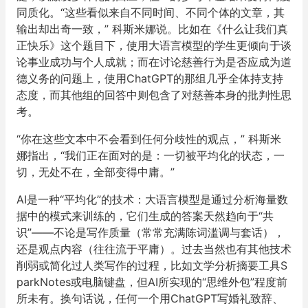
同质化。“这些看似来自不同时间、不同个体的文章，其
输出却出奇一致，” 科斯米娜说。比如在《什么让我们真
正快乐》这个题目下，使用大语言模型的学生更倾向于谈
论事业成功与个人成就；而在讨论慈善行为是否应成为道
德义务的问题上，使用ChatGPT的那组几乎全体持支持
态度，而其他组的回答中则包含了对慈善本身的批判性思
考。
“你在这些文本中不会看到任何分歧性的观点，” 科斯米
娜指出，“我们正在面对的是：一切被平均化的状态，一
切，无处不在，全部变得中庸。”
AI是一种“平均化”的技术：大语言模型是通过分析海量数
据中的模式来训练的，它们生成的答案天然趋向于“共
识”——不论是写作质量（常常充满陈词滥调与套话），
还是观点内容（往往流于平庸）。过去当然也有其他技术
削弱或简化过人类写作的过程，比如文学分析摘要工具S
parkNotes或电脑键盘，但AI所实现的“思维外包”程度前
所未有。换句话说，任何一个用ChatGPT写婚礼致辞、