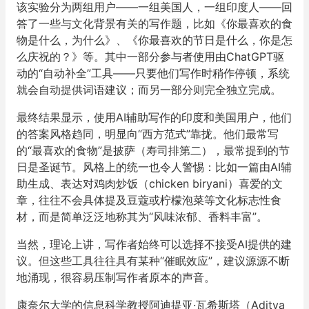
该实验分为两组用户——一组美国人，一组印度人——回
答了一些与文化背景有关的写作题，比如《你最喜欢的食
物是什么，为什么》、《你最喜欢的节日是什么，你是怎
么庆祝的？》等。其中一部分参与者使用由ChatGPT驱
动的“自动补全”工具——只要他们写作时稍作停顿，系统
就会自动提供词语建议；而另一部分则完全独立完成。
最终结果显示，使用AI辅助写作的印度和美国用户，他们
的答案风格趋同，明显向“西方范式”靠拢。他们最常写
的“最喜欢的食物”是披萨（寿司排第二），最常提到的节
日是圣诞节。风格上的统一也令人警惕：比如一篇由AI辅
助生成、表达对鸡肉炒饭（chicken biryani）喜爱的文
章，往往不会具体提及豆蔻或柠檬泡菜等文化标志性食
材，而是简单泛泛地称其为“风味浓郁、香料丰富”。
当然，理论上讲，写作者始终可以选择不接受AI提供的建
议。但这些工具往往具有某种“催眠效应”，建议源源不断
地涌现，很容易压制写作者原本的声音。
康奈尔大学的信息科学教授阿迪提亚·瓦希斯塔（Aditya