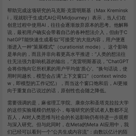
帮助完成这项研究的马克斯·克雷明斯基（Max Kreminsk
i，现就职于生成式AI公司Midjourney）表示，当人们在
创意过程中使用AI，往往会逐渐放弃原本的思考。他解释
说，最初用户确实会带着自己的各种想法介入，但由于C
hatGPT能快速生成看似“可接受”的大批内容，用户便逐
渐进入一种“策展模式”（curationist mode）。这个影响
是单向的，而且并非向着更高水平推进：“人类的想法往
往无法强力影响机器的输出，”克雷明斯基说，“ChatGPT
会将你拖向它所积累的用户平均值‘质心’。”换句话说，使
用时间越长，模型会占满“上下文窗口”（context windo
w，即模型的工作记忆），而当这个窗口饱和后，AI更倾
向于重复自己说过的话，原创性也会随之降低。
需要强调的是，麻省理工学院、康奈尔和圣塔克拉拉大学
的这些实验规模仍然较小，每项研究的受试者人数都不足
百人，AI对人类思维与社会的长远影响仍有待进一步观察
与深入研究。但与此同时，在Meta的Meta AI应用中，我
们已经可以看到一个“公共生成内容流”：由数以亿计的陌