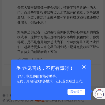
每笔大额交易都像一把金钥匙，打开了独角兽诞生的大
门。而那些早期投资却有点儿水花溅开的感觉，竞争越发
激烈。不过，别忘了金融科技和零售科技这些领域还在稳
健增长，创新不息！

如果你是创业者，记得要打磨你的技术核心和创新的商业
模式哦，这样才可能在这样的市场环境中脱颖而出。你觉
得呢，是不是也开始梦想成为下一个AI独角兽了呢？让我
们一起期待更多未来之星的诞生吧！记得点赞鼓励下那些
正在努力的创新者哦！🌟🚀
点赞
评论
🌟 遇见问题，不再有障碍！
到底啦
你好，我是你的智能小助手。
点我，开启高效解答模式，让问题变成过去式。
我知道了
关于
标签
友链
© 2025 Powered by
AI探金
鲁ICP备2021042334号-2