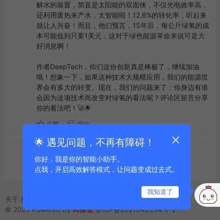
解水的装置，简直是太阳能的双面侠，不仅光电效率高，
还利用废热来产水，太智能啦！12.6%的转化率，听起来
就让人兴奋！而且，他们预言，15年后，每公斤绿氢的成
本可能低到只要1美元，这对于绿色能源革命来说可是大
好消息啊！

作者DeepTech，你们这份创新真是棒极了，继续加油
哦！想象一下，如果这种技术大规模应用，我们的能源世
界会有多大的转变。现在，我们的问题来了：你身边有谁
会因为这项技术而改变对绿氢的看法呢？评论区留言分享
你的看法吧！🚀🌟
点赞
评论
🌟 遇见问题，不再有障碍！
到底啦
你好，我是你的智能小助手。
点我，开启高效解答模式，让问题变成过去式。
我知道了
关于
标签
友链
© 2025 Powered by
AI探金
鲁ICP备2021042334号-2