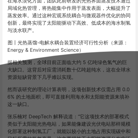
在海水淡化方面，团队此前研发的光热界面蒸发技术通过
局域化热管理，将热能集中作用于蒸发表面，大幅提升了
蒸发效率。通过这种宏观系统耦合与微观器件优化的协同
创新，最终实现了太阳能驱动下高效、低成本的海水制氢
与淡水联产。
图丨光热蒸馏-电解水耦合装置经济可行性分析（来源：
Energy & Environment Science）
据相关预测，全球目前正面临大约 5 亿吨绿色氢气的巨
大缺口。这背后对应需消耗数十亿吨超纯水，这在全球水
资源短缺背景下几乎难以实现。
然而该研究的理论计算表明，这项创新技术仅需占用 0.0
6% 的土地面积，即可直接利用海水和太阳能资源来填补
这一缺口。
张乐楠对
DeepTech 解释说道：“它这项技术的部署模式
类似于太阳能光热电站，如果能像建设光伏电站那样规模
化部署这种制氢工厂，就能以较小的土地占用实现碳中和