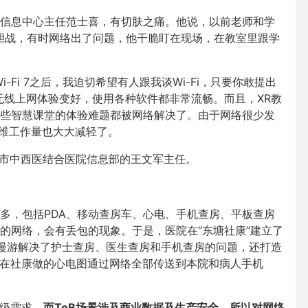
信息中心主任范士喜，有切肤之痛。他说，以前老师和学
惊胆战，有时网络出了问题，他干脆盯在现场，在教室里跟学
Fi 7之后，我迫切希望有人跟我谈Wi-Fi，只要你敢提出
无线上网体验变好，使用各种软件都非常流畅。而且，XR教
些智慧课堂的体验难题都被网络解决了。由于网络很少发
运维工作量也大大减轻了。
圳市中西医结合医院信息部的王文军主任。
多，包括PDA、移动查房车、心电、手机查房、平板查房
的网络，会有丢包的现象。于是，医院在“东塘社康”建立了
 7、零漫游解决了护士查房、医生查房和手机查房的问题，还打造
，在社康做的心电图通过网络全部传送到本院和病人手机
升级需求，
而ToB场景涉及商业数据及生产安全，所以对网络