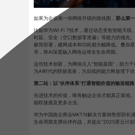
如果为企业画一张网络升级的路线图，
那么第一
比如华为Wi-Fi 7技术，通过动态变焦智能天线
时延、安全（空口数据零泄漏）等能力的领先。
极简部署，建网成本和功耗都大幅降低。叠加星河AI网
等，将AI深度融入网络运维全生命周期。
这些技术创新，为网络注入“智能基因”，助力千
为AI时代的联接底座，为后续的能力释放埋下
第二站：以“伙伴体系”打通智能价值的输送链路
先进技术的价值，唯有触达企业才能真正落地。
能联接惠及更多企业。
华为中国政企商业MKT与解决方案销售部部长浦
生命周期支撑伙伴作战，并提出“2025星云计