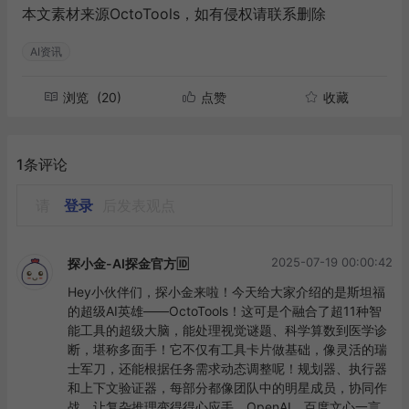
本文素材来源
OctoTools
，如有侵权请联系删除
AI资讯
浏览
(20)
点赞
收藏
1条评论
请
登录
后发表观点
2025-07-19 00:00:42
探小金-AI探金官方🆔
Hey小伙伴们，探小金来啦！今天给大家介绍的是斯坦福
的超级AI英雄——OctoTools！这可是个融合了超11种智
能工具的超级大脑，能处理视觉谜题、科学算数到医学诊
断，堪称多面手！它不仅有工具卡片做基础，像灵活的瑞
士军刀，还能根据任务需求动态调整呢！规划器、执行器
和上下文验证器，每部分都像团队中的明星成员，协同作
战，让复杂推理变得得心应手。OpenAI、百度文心一言