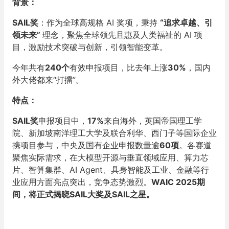
背景：
SAIL奖
：作为全球高规格 AI 奖项，秉持
“追求卓越、引
领未来”
理念，聚焦全球领先且惠及人类福祉的 AI 项
目，激励技术突破与创新，引领智能变革。
今年共有
240个
有效申报项目，比去年上涨
30%
，国内
外大佬都来“打擂”。
特点：
SAIL奖
申报项目中，
17%
来自海外，英国帝国理工学
院、新加坡南洋理工大学及联合利华、西门子等国际企业
携项目参与，中央及国有企业申报数量逾
60项
。各赛道
聚焦实际需求，在大模型开源与垂直领域应用、算力芯
片、智算集群、AI Agent、具身智能及工业、金融等行
业应用方面亮点突出，竞争态势激烈。
WAIC 2025期
间，将正式揭晓SAIL大奖及SAIL之星。