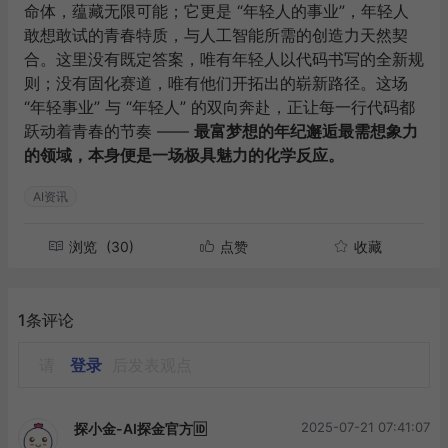
命体，蕴藏无限可能；它更是 “年轻人的事业”，年轻人
敢想敢试的青春特质，与人工智能所需的创造力天然契
合。这里没有既定答案，唯有年轻人以代码书写的全新规
则；没有固化赛道，唯有他们开拓出的崭新路径。这场
“年轻事业” 与 “年轻人” 的双向奔赴，正让每一行代码都
跃动着青春的节奏 ——
最富梦想的年纪邂逅最需想象力
的领域，本身便是一场极具魅力的化学反应。
AI资讯
浏览
(30)
点赞
收藏
1条评论
请
登录
后发表观点
2025-07-21 07:41:07
探小金-AI探金官方🆔