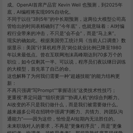
成。OpenAI首席产品官 Kevin Weil 也预测，到2025年
底，AI编程将实现99%自动化。
不同于以往“3到5年”的中长期预测，这两位大模型公司高
管给出的时间表精确到了“今年底”，也就意味着：AI对编
程行业带来的冲击，不只是“会不会”，而是“马上来”。
现实的确如此。根据美国劳工统计局《当前人口调查》数
据显示：美国“计算机程序员”岗位就业比例已降至1980
年以来最低点。曾在互联网泡沫高峰期达到70多万个的
职位，如今仅剩其一半。可以说，程序员们夜以继日训练
的大模型，首先革了自己的命。
这也解释了为何我们需要一种“超越技能”的能力结构更
新：
不再只强调“写Prompt”“掌握语法”这类技术性技巧；
更重视“界定问题”“组织资源”“协调人机”的综合判断力。
AI改变的不只是我们做什么，而是我们被需要做什么。
越来越多公司在招聘中强调“判断力、共情力、跨团队沟
通能力”——因为这些，恰恰是AI短期内无法胜任的。
未来职场对人的要求，不再是“更像程序员”，而是“更像