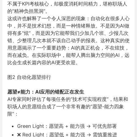
不属于KPI考核核心，却极度消耗时间精力，堪称职场人
的“精神负担黑洞”。
这或许也解释了一个令人深思的现象：
自动化在很多人心
中，并不是技术幻想，而是一种情绪释放。
不是因为AI做
得有多“炫”，而是因为它能帮我们少加几个班、少报几次
错、少整理几次本就不该自己动手的报表。这种真实的使
用意愿揭示了一个重要趋势：
AI的真正机会，不在炫技，
而在减负。在实际职场中，能帮人腾出脑力空间的AI，远
比会生成长篇内容的AI更受欢迎。
图2 自动化愿望排行
愿望≠能力：AI应用的错配正在发生
AI专家同时评估了每项任务的“技术可实现程度”，结果和
职场人的意愿组合成了一个非常有趣的“愿望-能力四象
限”：
Green Light：愿望高 + 能力强 → 可优先部署
❌ Red Light：愿望低 + 能力强 → 需慎重推进