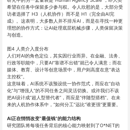
研究中的另一套量表是“Human Agency Scale”，即人类
希望在任务中保留多少参与权。令人欣慰的是，大部分受
访者选择了 H3（人机协作）而不是 H1（完全由AI完
成）。这表明，
大多数人并不排斥AI，而是在寻找一种更
理想的协作方式：让AI处理底层机械步骤，人类保留决策
与创造。
图4 人类介入度分布
人们对AI的角色定位，其实因行业而异。在金融、法务、
行政等职能中，只要AI“靠谱不出错”就已令人满意；而在
媒体、教育、设计等创意场景中，用户则高度在意“表达
主控权”。
这意味着，AI系统不该预设统一协作范式，而应在“自动
化”与“增强人”的不同任务之间灵活切换。
或许我们不该
把AI设计成“超人型替代者”，而应是“伴随型搭档”。在未
来的人机协作体系中，“如何分工”远比“谁更强”更重要。
AI正在悄悄改变“最值钱”的能力结构
研究团队将每项任务背后的核心能力映射到了O*NET的