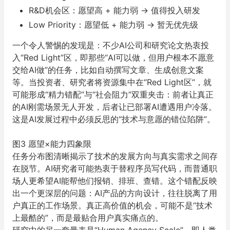
R&D机会区：愿望高 + 能力弱 → 值得投入研发
Low Priority：愿望低 + 能力弱 → 暂无优先级
一个令人警惕的发现是：不少AI公司和研究论文热衷投
入“Red Light”区，即那些“AI可以做，但用户根本不愿意
交给AI做”的任务，比如自动撰写文章、生成创意文案
等。当投资者、研究者将资源集中在“Red Light区”，就
可能形成“精力错配”与“社会阻力”双重夹击：前者让真正
的AI刚需场景无人开发，后者让已部署AI遭遇用户冷落。
这是AI发展过程中必须反思的
“技术与意愿的错位陷阱”。
图3 愿望×能力四象限
任务分布图清晰揭示了技术的发展方向与真实需求之间存
在脱节。
AI研究者可能热衷于替程序员写代码，而普通职
场人更希望AI能帮他们报销、排班、查错。这个错配反映
出一个更深层的问题：AI产品的方向设计，往往脱离了用
户真正的工作场景。
真正高价值的机会，可能不是“技术
上最酷的”，而是最贴合用户真实痛点的。