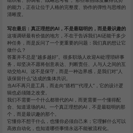
组织者、协调者、战略思考者”。那些靠熟练度赢得优势
的能力，正在让位于人格的完整度、协作的弹性与思维的
清晰度。
写在最后：真正理想的AI，不是最聪明的，而是最识趣的
这项调研最有价值的地方，不在于告诉我们AI还能干多少
种任务，而是反问了一个更重要的问题：
我们真的想让它
做什么？
答案并不总是“越多越好”。很多职场人欢迎AI处理琐碎事
务，却坚决不愿将创意表达、判断责任、人与人之间的互
动交给AI。这不是保守，而是一种边界感，是我们对“人
该保留什么”达成的集体共识。
当AI不再只是工具，而走向“搭档”“代理人”，它的设计逻
辑也必须随之改变。
我们不需要一个什么都替代的AI，而更需要一个懂得配
合、知道退场的AI。
一个真正理想的AI，不是最聪明的那
个，而是最识趣的那个。
它懂你不想干什么，也懂你必须自己来；它理解什么可以
高效自动化，也知道哪些事情永远不能被流程化。