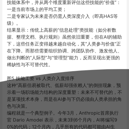
技能体系中，并从两个维度重新评估这些技能的“价值”：
一是当前市场上的平均工资；
二是专家认为未来是否仍需人类深度介入（即高HAS等
级）。
结果显示：传统上高薪的“信息处理”类技能（如分析数
据、整理文档、执行规则）虽然依旧重要，但在AI的辅助
下，这些任务正变得越来越自动化，其“人类参与价值”正
在下降。
而那些需要组织协调、跨团队协作、激发他人、
做出判断的“人际型”与“管理型”能力，反而呈现出更强的
稀缺性与不可替代性。
图5 技能工资 vs 人类介入度排序
这种“高薪但易被取代、低薪却强依赖人”的倒挂现象，预
示着一场职场能力结构的深度重塑：
未来不可替代的，不
是某项技术本身，而是在AI参与下仍必须由人类承担的角
色与决策。
编程就是一个典型例子。今年3月，Anthropic首席执行
官 Dario Amodei 表示，未来3到6个月内，AI将编写9
0%的代码；12个月内，几乎所有的代码都可能由AI生