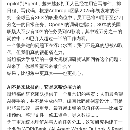
opilot到Agent，越来越多打工人已经在用它写邮件、排
日程、写代码。根据Anthropic团队2025年初发布的研
究，全球已有36%的职业岗位中，员工已将AI用于至少四
分之一的日常任务。OpenAI的调研也指出，80%的美国
职场人至少有10%的任务受到AI影响，其中近五分之一的
岗位中，AI已介入超过一半的工作内容。
一个很关键的问题正在浮出水面：我们不是真的想被AI取
代，但我们真的很想省点力。
斯坦福大学最近的一项大规模调研就试图回答这个问题：
AI来了，你最希望它来做什么？
结果，比想象中更真实——也更扎心。
AI不是来炫技的，它是来帮你省力的
斯坦福的研究团队提供了一个反常识的答案：人们最希望
AI接手的，并不是生成内容、编写代码或创意设计，而是
那些
最琐碎、最重复、最容易出错的低值任务
——比如安
排预约、整理文件、修工资单、导入数据……
为了更系统地理解AI与人的任务分工，这项研究构建了一
个名为 WORKBank（AI Agent Worker Outlook & Read