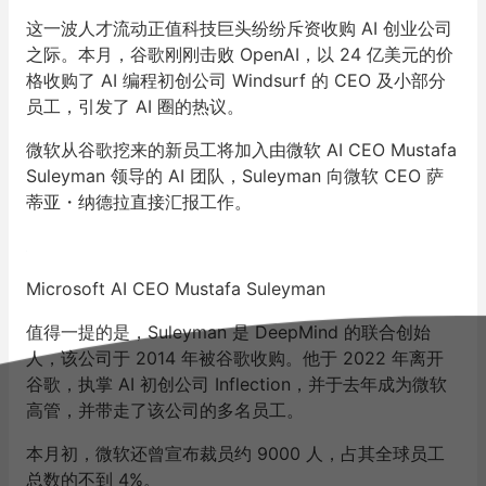
这一波人才流动正值科技巨头纷纷斥资收购 AI 创业公司
之际。本月，谷歌刚刚击败 OpenAI，以 24 亿美元的价
格收购了 AI 编程初创公司 Windsurf 的 CEO 及小部分
员工，引发了 AI 圈的热议。
微软从谷歌挖来的新员工将加入由微软 AI CEO Mustafa
Suleyman 领导的 AI 团队，Suleyman 向微软 CEO 萨
蒂亚・纳德拉直接汇报工作。
Microsoft AI CEO Mustafa Suleyman
值得一提的是，Suleyman 是 DeepMind 的联合创始
人，该公司于 2014 年被谷歌收购。他于 2022 年离开
谷歌，执掌 AI 初创公司 Inflection，并于去年成为微软
高管，并带走了该公司的多名员工。
本月初，微软还曾宣布裁员约 9000 人，占其全球员工
总数的不到 4%。