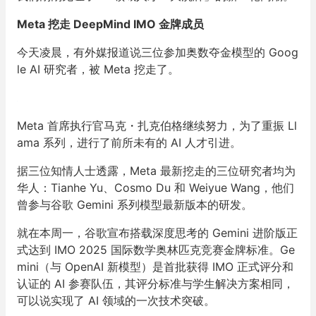
Meta 挖走 DeepMind IMO 金牌成员
今天凌晨，有外媒报道说三位参加奥数夺金模型的 Goog
le AI 研究者，被 Meta 挖走了。
Meta 首席执行官马克・扎克伯格继续努力，为了重振 Ll
ama 系列，进行了前所未有的 AI 人才引进。
据三位知情人士透露，Meta 最新挖走的三位研究者均为
华人：Tianhe Yu、Cosmo Du 和 Weiyue Wang，他们
曾参与谷歌 Gemini 系列模型最新版本的研发。
就在本周一，谷歌宣布搭载深度思考的 Gemini 进阶版正
式达到 IMO 2025 国际数学奥林匹克竞赛金牌标准。Ge
mini（与 OpenAI 新模型）是首批获得 IMO 正式评分和
认证的 AI 参赛队伍，其评分标准与学生解决方案相同，
可以说实现了 AI 领域的一次技术突破。