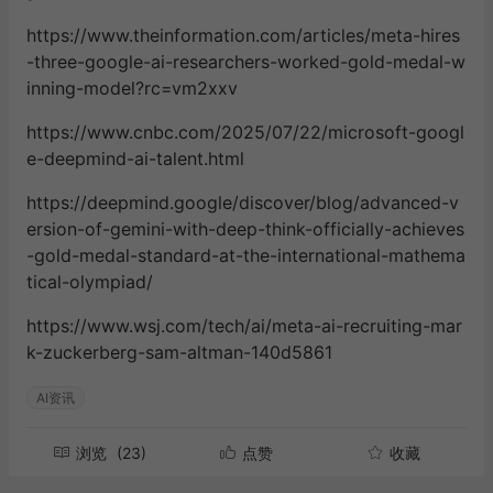
https://www.theinformation.com/articles/meta-hires
-three-google-ai-researchers-worked-gold-medal-w
inning-model?rc=vm2xxv
https://www.cnbc.com/2025/07/22/microsoft-googl
e-deepmind-ai-talent.html
https://deepmind.google/discover/blog/advanced-v
ersion-of-gemini-with-deep-think-officially-achieves
-gold-medal-standard-at-the-international-mathema
tical-olympiad/
https://www.wsj.com/tech/ai/meta-ai-recruiting-mar
k-zuckerberg-sam-altman-140d5861
AI资讯
浏览
(23)
点赞
收藏