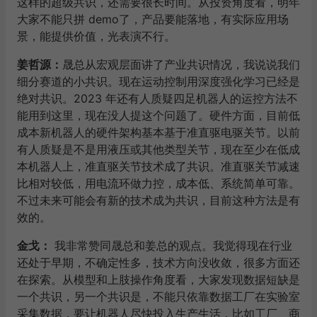
这样的超级共识，还需要很长时间。从投资角度看，明年
大家不能只拼 demo了，产品要能落地，有实际应用场
景，能提供价值，光表演不行。
姜哲源
：
晟总从宏观层面讲了产业共识情况，我说说我们
细分赛道的小共识。现在运动控制用深度强化学习已经是
绝对共识。2023 年还有人质疑四足机器人的运控方法不
能用到这里，现在没人提这个问题了。硬件方面，目前低
成本新机器人的硬件架构基本基于准直驱电驱关节。以前
有人质疑是不是用液压或其他类型关节，现在至少在低成
本机器人上，准直驱关节技术成了共识。准直驱关节减速
比相对较低，用电流环做力控，成本低、系统简单可靠。
不过未来可能会有新的技术成为共识，目前这种方法是有
效的。
金戈
：
我非常赞同晟总和姜总的观点。我觉得现在行业
还处于早期，不确定性多，技术方向没收敛，很多方面还
在探索。从模型和上肢操作角度看，大家发现数据短缺是
一个共识，另一个共识是，不能只依靠数据工厂在实验室
采集数据，要让机器人尽快投入生产生活，比如工厂、商