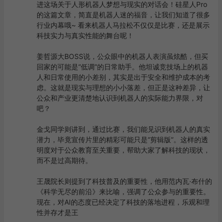
进这场关于人形机器人梦想与现实的对话会！硅星人Pro
的这篇文章，简直是机器人迷的福音，让我们知道了很多
行业内幕哦~ 看来机器人马拉松不仅仅是比赛，还是展示
科技实力与真实性能的舞台呢！

姜哲源大BOSS说，公众眼中的机器人表演虽炫酷，但买
回家的可能是“低调”的日常助手。他坦诚竞技场上的机器
人和日常使用的小差别，其实是出于安全和维护成本的考
虑。这就是现实与理想的小小落差，但正是这种差异，让
公众和产业更清楚地认识到机器人的实际能力界限，对
吧？

金戈同学则讲到，通过比赛，我们能见识到机器人的真实
潜力，毕竟宣传片里的精彩可能只是“剪辑版”。这样的透
明度对于公众教育至关重要，帮助大家了解科技的现状，
而不是过高期待。

王晟院长则提到了科技普及的重要性，他用范内瓦·布什的
《科学无尽的前沿》来比喻，强调了公众参与的重要性。
现在，对AI的态度已经决定了科技的落地进程，乐观和理
性并存才是王