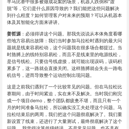
半马比赛中很多被做成花絮的场景，机器人跌倒和“虚
脱”等，
它们是什么原因导致的？我们能把这些问题解决
到什么程度？如何管理客户对未来的预期？可以从机器本
体及其智能化方面来讲讲。
姜哲源
：必须得讲这个问题。那我先说说从本体角度看哪
些地方容易出故障：我们当时参加马拉松时遇到的最大问
题就是线束容易松动，这个问题我在很多场合都提过。当
时胳膊上的线特别容易松，而且不是线束里的电源线松，
是信号线松。只要信号线虚接，就可能出现误码，误码积
累多了，这一路就会直接关闭。这样胳膊就会失去一路电
机信号，进而导致整个运动控制出现问题。
这是之前我们遇到了一个比较常见的问题。但在马拉松比
赛期间，由于时间紧迫，实在来不及解决。当时我们刚完
成一个项目demo，整个团队都疲惫不堪，而且只有一个
月的时间准备马拉松，所以确实没工夫处理这个问题。马
拉松结束后的两周，我们把这个问题彻底解决了。我们重
新设置了线束，还进行了大量测试，最终彻底解决了这个
问题。 我觉得这算低级错误，不是常见问题，也不具有