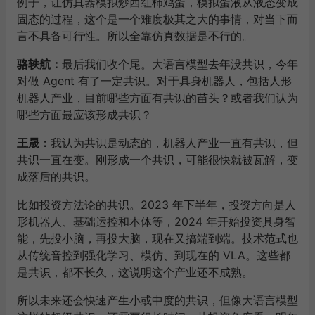
例子，让仿真器模拟炒西红柿鸡蛋，模拟蛋液从液态变成
固态的过程，这个是一个难度极其之大的事情，对当下而
言不具备可行性。所以全靠仿真数据是不行的。
骆轶航
：
最后我们收个尾。大语言模型去年没共识，今年
对做 Agent 有了一定共识。对于具身机器人，包括人形
机器人产业，目前哪些方面有共识的苗头？或者我们认为
哪些方面最应该形成共识？
王晟
：
我认为共识是动态的，机器人产业一直有共识，但
共识一直在变。刚形成一个共识，可能很快就被瓦解，变
成落后的共识。
比如投资方法论的共识。2023 年下半年，投资方向是人
形机器人、基础运控和本体等，2024 年开始投资具身智
能，先投小脑，再投大脑，现在又搞端到端。技术范式也
从传统音控到强化学习、模仿、到现在的 VLA。这些都
是共识，都不长久，这说明这个产业还不成熟。
所以未来还会快速产生小或中度的共识，但像大语言模型