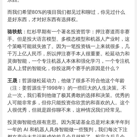
而我们希望80%的项目我们都见过和聊过，你见过什么
是好东西，才对好东西有选择权。
骆轶航
：红杉早期有一个著名投资哲学：押注赛道而非赛
手。但是投大语言模型、多模态模型和机器人产业时，这
个策略可能就失效了。因为一笔投资钱一上来就很多，几
千万上亿人民币，所以押注赛手本人很重要。
松延动力和
灵御智能，一个专注机器人本体和强化学习，一个专注机
器人上臂的智能化，你投这两个赛手的原因是什么？
王晟
：
哲源做松延动力，他做了很多不符合他这个年龄
（注：姜哲源生于1998年）的一些巨大的人生决策。不
止一次，我们看到他做了极其勇敢的选择和决策。优秀的
人可能非常多，但你只能投资你欣赏的和喜欢的人。这个
人很优秀，但就是跟你聊不来，这种情况我们经常见。
投灵御智能也很有意思。因为英诺基金总是对未来半年到
一年的 AI 和机器人具身智能做一些预判，我们每次下注
都在产业大共识形成的前几个月就投了，投完之后几个