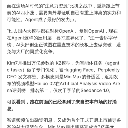
而在这场AI时代的“注意力资源”比拼之战中，重新跟上节
奏的AI四小强，需要向外界证明自己有重上牌桌的实力和
可能性。Agent成了最好的发力点。
“过去国内大模型都在对标OpenAI、复制OpenAI，现在
在Agent这样的应用层，要打差异化了。”江一告诉字母
榜，AI头部创企正试图在垂直技术的长板上去做突破，避
免与大厂的同质化竞争。
Kim7月推出万亿参数的 K2模型，为智能体任务（agenti
c tasks）做了专门优化，被Hugging Face、Perplexity
CEO 发文称赞。多模态则是MiniMax的舒适区，近期发
布的视频模型Hailuo 02在Artificial Analysis Video Are
na评测榜上排名第二，仅次于字节的Seedance 1.0。
可以看到，跑在前面的已经拿到了来自资本市场的好消
息。
智谱频频传出融资消息，又成为首个正式开启上市辅导备
案的AI大模型创企，MiniMax爆出即将完成近3亿美元