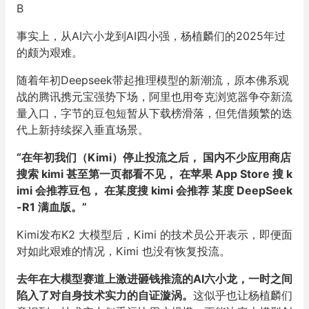
B
事实上，从AI六小龙到AI四小强，杨植麟们的2025年过
的颇为艰难。
随着年初Deepseek带起推理模型的新潮流，原本佛系观
战的腾讯携元宝强势下场，阿里也用夸克浏览器争夺新流
量入口，字节的豆包短暂从下载榜滑落，但凭借频繁的迭
代上新持续探入垂直场景。
“在年初我们（Kimi）停止投流之后， 国内不少应用商店
搜索 kimi 甚至第一页都看不见， 在苹果 App Store 搜 k
imi 会推荐豆包， 在某度搜 kimi 会推荐 某度 DeepSeek
-R1 满血版。”
Kimi发布K2 大模型后，Kimi 的技术员公开表示，即便面
对如此艰难的情况，Kimi 也没有恢复投流。
去年在大模型赛道上激进砸钱推流的AI六小龙，一时之间
陷入了对自身技术实力的自证漩涡。
这似乎也让杨植麟们