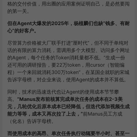
格的交付价值，用出圈的应用案例证明自己，是必然要闯
的第一关。
但在Agent大爆发的2025年，杨植麟们也缺“钱多、有耐
心”的好客户。
尽管算力价格被大厂联手打进“厘时代”，但不同于单纯对
话的有限的算力消耗，需调用多个大模型、访问多个网址
的Agent，每个任务的Token消耗量都不低。“生成一份
还可用的调研报告，要22万token，用cursor（智能编
程）一个来回就消耗300万token”，在某国企就职的宋城
告诉字母榜，对企业来说，使用Agent的成本并不算低。
同时，技术的迅速迭代也让Agent的使用成本节节攀
高。
“Manus发布前核算完成单次任务的成本在2-3美
元，几轮优化后原本成本已经降低，但迭代添加视频生成
能力等等，成本又再次拉了上去，”
前Manus员工方成
（化名）告诉字母榜。
而使用成本的高昂、单次任务执行动辄要半小时、甚至一