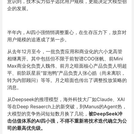
意识到，技术实力似乎远比用户规模，更能决定大模型创
企的发展。
半年内，AI四小强悄悄调整重心，在生存压力下，放弃对
用户规模的追逐成了第一步。
从去年12月至今，一批负责应用和商业化的六小龙高管
相继离开。其中包括但不限于前智谱COO张帆、前Mini
Max商业化负责人魏伟、前月之暗面核心产品负责人明超
平、前阶跃星辰“冒泡鸭”产品负责人张心皓（尚未离职，
转为内部顾问）等等。月之暗面也传出了调整投放策略的
消息。
从Deepseek的推理模型，海外科技大厂如Claude、XAI
等在Deep Resaerch上的新突破，到Manus的Agent热，
大模型的竞争热词短短数月换了几轮，
被DeepSeek冲
击估值体系的AI四小强，不得不重新将技术迭代确立为公
司的最高优先级。