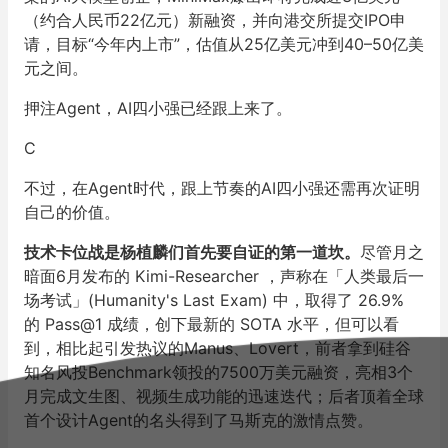
（约合人民币22亿元）新融资，并向港交所提交IPO申
请，目标“今年内上市”，估值从25亿美元冲到40–50亿美
元之间。
押注Agent，AI四小强已经跟上来了。
C
不过，在Agent时代，跟上节奏的AI四小强还需再次证明
自己的价值。
技术卡位战是杨植麟们首先要自证的第一道坎。
尽管月之
暗面6月发布的 Kimi-Researcher ，声称在「人类最后一
场考试」(Humanity's Last Exam) 中，取得了 26.9%
的 Pass@1 成绩，创下最新的 SOTA 水平，但可以看
到，相比起引发热议的Manus、Lovert，前者拿到硅谷
知名风投Benchmark领投的7500万美元融资，亮相3个
月完成文生图、视频生成功能的迅速迭代；后者顶着全球
首个设计Agent的名头得到了马斯克的激情点赞。