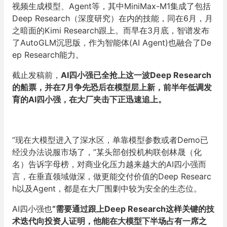
视频生成模型、Agent等，其中MiniMax-M1集成了包括
Deep Research（深度研究）在内的技能，同在6月，月
之暗面的Kimi Research跟上。而早在3月底，智谱发布
了AutoGLM沉思版，作为智能体(AI Agent)也融合了De
ep Research能力。
截止发稿前，
AI四小强已全抢上这一波Deep Research
的船票，并在7月争先恐后在模型层上新，前半年低调发
育的AI四小强，在大厂夹击下正迅速追上。
“现在大模型进入了深水区，单靠模型参数或者Demo已
经没办法说服市场了，”某头部创投机构联创林晟（化
名）告诉字母榜，对商业化压力越来越大的AI四小强而
言，在垂直领域做深，做更能交付价值的Deep Researc
h以及Agent，都是在大厂围剿中较为安全的生态位。
AI四小强也
“需要通过跟上Deep Research这样关键的技
术迭代向投资人证明，他能在大模型下半场占有一席之