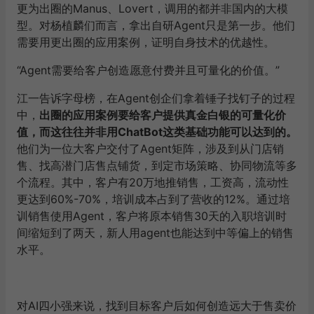
更为出圈的Manus、Lovert，调用的都并非国内的大模
型。对杨植麟们而言，拿出自研Agent只是第一步。他们
需要用更出圈的应用案例，证明自身技术的优越性。
“Agent需要给客户创造愿意付费并且可量化的价值。”
江一告诉字母榜，在Agent创企们拿着锤子找钉子的过程
中，
出圈的应用案例要给客户提供真金白银的可量化价
值，而这往往并非用ChatBot这类基础功能可以达到的。
他们为一位大客户交付了Agent矩阵，涉及到从门店销
售、找高潜门店售点铺货，到定市场策略、协同物流等多
个流程。其中，客户有20万地推销售，工资高，流动性
更达到60%-70%，培训成本占到了营收的12%。通过培
训销售使用Agent，客户将原本销售30天的入职培训时
间缩短到了两天，新人用agent也能达到中等偏上的销售
水平。
对AI四小强来说，找到目标客户后如何创造远大于售卖价