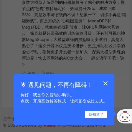
参数大模型训练遇到的问题总算有了贴心的解决方案，慢
节点的“恶魔”被精确定位，效率提升25%，成本下降
23%，真是效率与省钱两不误！想象一下，训练不再是“猜
谜游戏”，而是系统的“心电图监测”！MegaDPP和
MegaFBD，就像舞者找到节奏，让GPU和网络大秀舞
步，简直就是超级高效的训练策略升级！还有那可视化神
器MegaScope，大模型训练的黑盒瞬间变透明，真是太
贴心了！这次开源不仅是技术进步，更是推动社区共享的
爱心行动，期待更多开发者一起加入，探索大模型训练的
新边界！快去深圳站的AICon大会，一起交流学习吧！🚀
✨
点赞
评论
🌟 遇见问题，不再有障碍！
到底啦
你好，我是你的智能小助手。
点我，开启高效解答模式，让问题变成过去式。
我知道了
关于
标签
友链
© 2025 Powered by
AI探金
鲁ICP备2021042334号-2