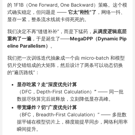
的 1F1B（One Forward, One Backward）策略。这个模
式确实稳定，但问题是 ——
它太“刚性”了
，网络一抖、
显存一紧，整条流水线就卡得死死的。
我们决定不再“缝缝补补”，而是下猛药，
从调度逻辑底层
重构了一遍
，于是诞生了——
MegaDPP（Dynamic Pip
eline Parallelism）
。
我们把一次训练迭代抽象成一个由 micro‑batch 和模型
切片交错组成的大矩阵，然后设计了两条可以动态切换
的“遍历路线”：
显存吃紧？走“深度优先计算
（DFC，Depth-First Calculation）
”
—— 同一批
数据尽快算完后就释放，立刻降低显存高峰。
带宽爆炸？切“广度优先计算
（BFC，Breadth-First
Calculation）” —— 多批数
据平铺在模型切片上，梯度能提早同步，网络利用率
瞬间提升。