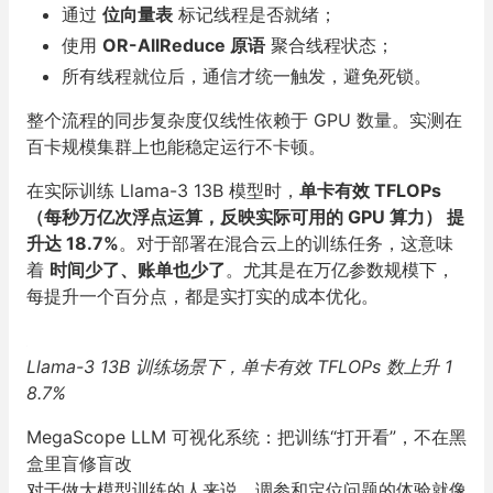
通过
位向量表
标记线程是否就绪；
使用
OR-AllReduce 原语
聚合线程状态；
所有线程就位后，通信才统一触发，避免死锁。
整个流程的同步复杂度仅线性依赖于 GPU 数量。实测在
百卡规模集群上也能稳定运行不卡顿。
在实际训练 Llama-3 13B 模型时，
单卡有效 TFLOPs
（每秒万亿次浮点运算，反映实际可用的 GPU 算力） 提
升达 18.7%
。对于部署在混合云上的训练任务，这意味
着
时间少了、账单也少了
。尤其是在万亿参数规模下，
每提升一个百分点，都是实打实的成本优化。
Llama-3 13B 训练场景下，单卡有效 TFLOPs 数上升 1
8.7%
MegaScope LLM 可视化系统：把训练“打开看”，不在黑
盒里盲修盲改
对于做大模型训练的人来说，调参和定位问题的体验就像