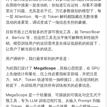
在黑暗中摸索一架发动机：你知道它在运转，却看不清哪
里出了问题。尤其是在千亿、万亿参数级别的模型下，每
一层 Attention、每一次 Token 解码都隐藏在无数张量
流动的迷雾里，调试变成了一场信息失控的豪赌。
目前市面上已有较多的开源可视化工具，如 TensorBoar
d、Bertviz 等，但这些工具无法平衡可解释性和性能开
销。模型训练用户的迫切需求是在保证低损耗的前提下，
让用户了解当前任务的状态。
用户调研中，我们最常听到的声音是：
为此我们设计了
MegaScope
，其核心思想是，在 GPU
上先做统计和量化，仅上传必要指标至前端，并把注意
力、MLP、Token 轨迹等统一抽样接口，在压缩消耗的
前提下，向训练用户提供所有训练相关的必要信息。
MegaScope 是一个轻量级、可插拔的可视化与交互式干
预工具，专为 LLM 训练过程打造。从输入 Prompt 到输
出 Token，每一个步骤、每一个张量、每一个模块——