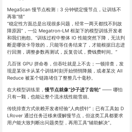
MegaScan 慢节点检测：3 分钟锁定慢节点，让训练不
再靠“猜”
“稳定性方面总是出现很多问题，经常一两天都找不到故
障原因”，一位 Megatron-LM 框架下的模型训练开发者
和我们抱怨。“训练过程中整体 IO 性能突然下降，无法判
断是哪张卡导致的，只能等任务结束了，才能根据日志进
行回溯，调整参数再测试，反复尝试，费钱费时间。”
几百张 GPU 拼命卷，但吞吐就是上不去；一顿排查，发
现是某张卡从某个训练时刻开始悄悄降频，或者某次 All
Reduce 被某个链路堵住了整整几十毫秒。
在大模型训练里，
慢节点就像“沙子进了齿轮”
—— 哪怕
只有一颗，也能让整个流水线性能雪崩。
传统排查方式依赖开发者经验“人肉捞针”；已有工具如 D
LRover 通过任务迁移来缓解慢节点，但这类工具都要求
用户能大致判断出问题类型，再用工具“辅助解决”。