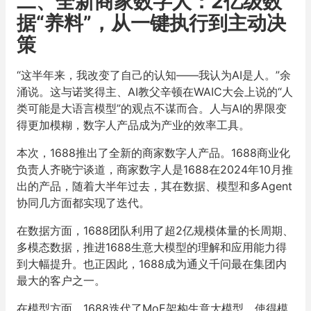
二、全新商家数字人：2亿级数
据“养料”，从一键执行到主动决
策
“这半年来，我改变了自己的认知——我认为AI是人。”余
涌说。这与诺奖得主、AI教父辛顿在WAIC大会上说的“人
类可能是大语言模型”的观点不谋而合。人与AI的界限变
得更加模糊，数字人产品成为产业的效率工具。
本次，1688推出了全新的商家数字人产品。1688商业化
负责人齐晓宁谈道，商家数字人是1688在2024年10月推
出的产品，随着大半年过去，其在数据、模型和多Agent
协同几方面都实现了迭代。
在数据方面，1688团队利用了超2亿规模体量的长周期、
多模态数据，推进1688生意大模型的理解和应用能力得
到大幅提升。也正因此，1688成为通义千问最在集团内
最大的客户之一。
在模型方面，1688迭代了MoE架构生意大模型，使得模