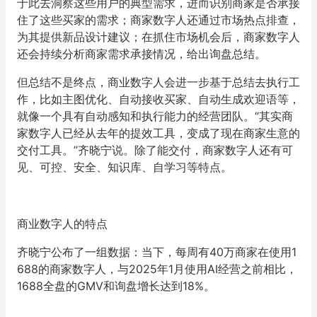
于此去洞察这些用户的典型需求，进而识别商家是否承接
住了这些买家的需求；商家数字人还通过市场热点排查，
为其提供新品设计建议；在抓住市场机会后，商家数字人
还会持续分析商家需求承接情况，给出询盘总结。
但总结不是终点，商业数字人会进一步基于总结去执行工
作，比如主图优化、自动接收买家、自动生成欢迎语等，
就像一个具有自动感知和执行能力的经营团队。“其实商
家数字人已经从去年的提效工具，变成了现在商家生意的
交付工具。”齐晓宁说。除了能交付，商家数字人还有可
见、可控、安全、知识库、自学习等特点。
商业数字人的特点
齐晓宁公布了一组数据：当下，每周有40万商家在使用1
688的商家数字人，与2025年1月使用AI经营之前相比，
1688全盘的GMV和询盘增长达到18%。