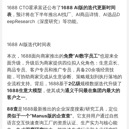
1688 CTO霍承富还公布了
1688 AI版的迭代更新时间
表
，预计将在下半年推出AI找厂、AI商品详情、AI选品D
eepResearch（深度研究）等功能。
1688 AI版迭代时间表
本次，1688面向商家推出的
免费“AI数字员工”
也迎来全
面升级，升级后为商家提供四位拟人化角色：生意店长、
商品专员、客户专员和推广专员，具备20余项经营技
能，可协助商家完成从生意诊断、策略规划到执行落地的
全流程支持。背后，1688基于
2亿级
规模数据迭代升级了
1688生意大模型
，使其成为
通义千问最在集团内最大的
客户之一
。
88查
是1688最新推出的企业深度搜索/研究工具，定位
类似于一个“Manus版的企查查”
。它支持用户通过自然
语言交互快速查询工厂的资质认证、生产实力与核心能