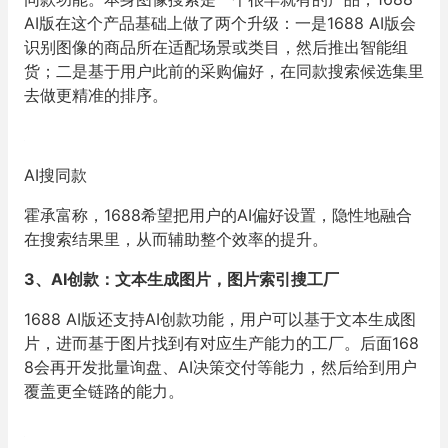
AI版在这个产品基础上做了两个升级：一是1688 AI版会
识别图像的商品所在适配场景或类目，然后推出智能组
货；二是基于用户此前的采购偏好，在同款搜索候选集里
去做更精准的排序。
AI搜同款
霍承富称，1688希望把用户的AI偏好设置，隐性地融合
在搜索结果里，从而辅助整个效率的提升。
3、AI创款：文本生成图片，图片索引搜工厂
1688 AI版还支持AI创款功能，用户可以基于文本生成图
片，进而基于图片找到有对应生产能力的工厂。后面168
8会再开发批量询盘、AI决策交付等能力，然后给到用户
覆盖更全链路的能力。