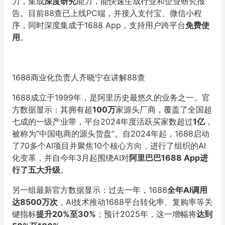
力，集成
深度研究
能力，能快速生成行业和企业研究报
告。目前88查已上线PC端，并接入支付宝、微信小程
序，同时深度集成于1688 App，支持用户跨平台
免费使
用
。
1688商业化负责人齐晓宁在讲解88查
1688成立于1999年，是阿里历史最悠久的业务之一。官
方数据显示：其拥有超
100万
家源头厂商，覆盖了全国超
七成的一级产业带，平台2024年度活跃买家数超过
1亿
，
被称为“中国电商的源头货盘”。自2024年起，1688启动
了70多个AI项目并聚焦10个核心方向，进行了组织的AI
化变革，并自今年3月起围绕AI对
阿里巴巴1688 App进
行了五大升级
。
另一组最新官方数据显示：过去一年，1688
全年AI调用
达8500万次
，AI技术推动1688平台转化率、复购率等关
键指标
提升20%至30%
；预计2025年，这一增幅将
达到