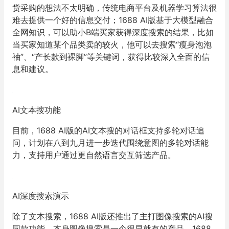
货采购的想法不太明确，传统电商平台及机器学习算法很
难去提供一个好的信息交付；1688 AI版基于大模型融合
全网知识，可以助小B端买家获得深度搜索的结果，比如
当买家知道某个品类卖的较火，他可以去搜索“瘦身泡泡
袖”、“产长款到裸脚”等关键词，获得比较深入全面的信
息和建议。
AI文本搜功能
目前，1688 AI版的AI文本搜的对话框支持多轮对话追
问，计划在八到九月进一步迭代围绕意图的多轮对话能
力，支持用户通过更自然语言交互筛选产品。
AI深度搜索演示
除了文本搜索，1688 AI版还推出了主打图像搜索的AI搜
同款功能。本身图像搜索是一个很早就有的产品，1688