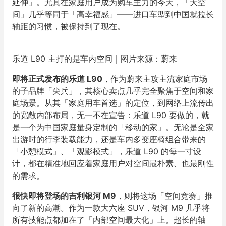
延伸」。尤其在家庭用户成为购车主力的今天，「大空
间」几乎等同于「高幸福感」——进口车型到中国就拉长
轴距的习惯，被保持到了现在。
乐道 L90 主打的是车内空间｜图片来源：蔚来
即将正式发布的乐道 L90
，作为蔚来主攻主流家庭市场
的子品牌「尖兵」，其核心卖点几乎完全聚焦于空间和家
庭场景。从其「家庭用车首选」的定位，到网络上流传出
的宽敞内部布局，无一不在宣告：乐道 L90 要做的，就
是一个为中国家庭量身定制的「移动的家」。无论是全家
出游时的行李装载能力，还是车内多变座椅组合带来的
「小憩模式」、「观影模式」，乐道 L90 的每一寸设
计，都在精准地回应着家庭用户对空间最朴素、也最刚性
的需求。
很快即将登场的吉利银河 M9
，则将这场「空间竞赛」推
向了新的高潮。作为一款大六座 SUV，银河 M9 几乎将
所有技能点都加在了「内部空间最大化」上。超长的轴