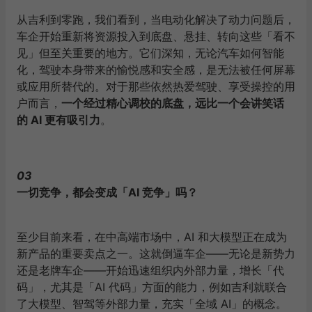
从吉利到零跑，我们看到，当电动化解决了动力问题后，
车企开始重新将资源投入到底盘、悬挂、转向这些「看不
见」但至关重要的地方。它们深知，无论汽车如何智能
化，驾驶本身带来的愉悦感和安全感，是无法被任何屏幕
或应用所替代的。对于那些依然热爱驾驶、享受操控的用
户而言，
一个经过精心调校的底盘，远比一个会讲笑话
的
AI
更有吸引力
。
03
一切竞争，都会变成「AI 竞争」吗？
至少目前来看，在中高端市场中，AI 和大模型正在成为
新产品的重要卖点之一。这就倒逼车企——无论是新势力
还是老牌车企——开始迅速组织内外部力量，增长「代
码」，尤其是「AI 代码」方面的能力，例如吉利就联合
了大模型、智驾等外部力量，充实「全域 AI」的概念。