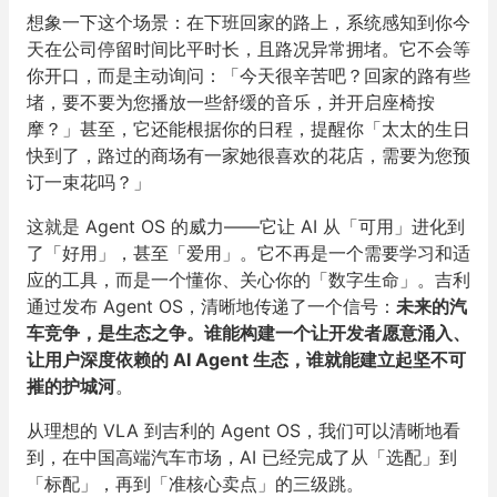
想象一下这个场景：在下班回家的路上，系统感知到你今
天在公司停留时间比平时长，且路况异常拥堵。它不会等
你开口，而是主动询问：「今天很辛苦吧？回家的路有些
堵，要不要为您播放一些舒缓的音乐，并开启座椅按
摩？」甚至，它还能根据你的日程，提醒你「太太的生日
快到了，路过的商场有一家她很喜欢的花店，需要为您预
订一束花吗？」
这就是 Agent OS 的威力——它让 AI 从「可用」进化到
了「好用」，甚至「爱用」。它不再是一个需要学习和适
应的工具，而是一个懂你、关心你的「数字生命」。吉利
通过发布 Agent OS，清晰地传递了一个信号：
未来的汽
车竞争，是生态之争。谁能构建一个让开发者愿意涌入、
让用户深度依赖的 AI Agent 生态，谁就能建立起坚不可
摧的护城河
。
从理想的 VLA 到吉利的 Agent OS，我们可以清晰地看
到，在中国高端汽车市场，AI 已经完成了从「选配」到
「标配」，再到「准核心卖点」的三级跳。