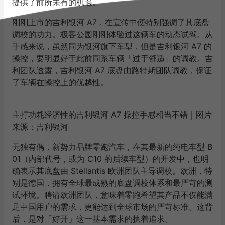
提供了前所未有的机遇。
刚刚上市的吉利银河 A7，在宣传中便特别强调了其底盘
调校的功力。极客公园刚刚体验过这辆车的动态试驾。从
手感来说，虽然同为银河旗下车型，但是吉利银河 A7 的
操控，要明显好于此前同系车辆「过于舒适」的调教。吉
利团队透露，吉利银河 A7 底盘由路特斯团队调教，保证
了车辆在操控上的优越性。
主打功耗经济性的吉利银河 A7 操控手感相当不错｜图片
来源：吉利银河
无独有偶，新势力品牌零跑汽车，在其最新的纯电车型 B
01（内部代号，或为 C10 的后续车型）的开发中，也明
确表示其底盘由 Stellantis 欧洲团队主导调校。欧洲，特
别是德国，拥有全球最成熟的底盘调校体系和最严苛的测
试环境。聘请欧洲团队，意味着零跑希望其产品不仅能满
足中国用户的需求，更能达到全球市场的严苛标准。这背
后，是对「好开」这一基本需求的执着追求。