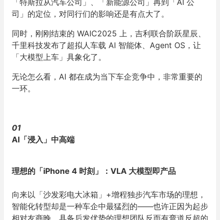
「特斯拉从汽车公司」、「新能源公司」再到「AI 公
司」的定位，对同行们的影响还是有点大了。
同时，刚刚结束的 WAIC2025 上，吉利联合阶跃星辰、
千里科技发布了超拟人车载 AI 智能体、Agent OS，让
「大模型上车」具象化了。
无论怎么看，AI 都在成为当下车企竞争中，非常重要的
一环。
01
AI「浸入」中高端
理想的「iPhone 4 时刻」：VLA 大模型即产品
向来以「沙发彩电大冰箱」+增程独步汽车市场的理想，
智能化转型却是一种车企中最猛烈的——也许正因为起步
相对友商晚，具备后发优势的理想团队反而有弯道反超的