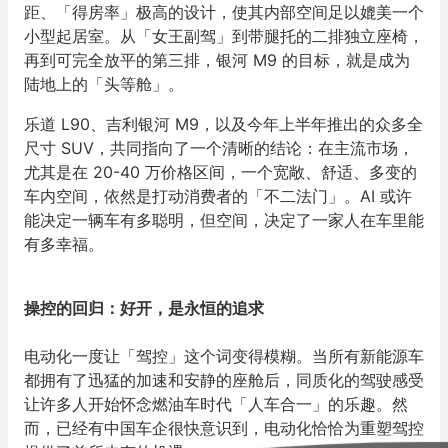
距、「得房率」极高的设计，使其内部空间足以媲美一个
小型起居室。从「女王副驾」到带腿托的二排独立座椅，
再到可完全放平的第三排，银河 M9 的目标，就是成为
陆地上的「头等舱」。
乐道 L90、吉利银河 M9，以及今年上半年推出的众多全
尺寸 SUV，共同指向了一个清晰的结论：在主流市场，
尤其是在 20-40 万价格区间，一个宽敞、舒适、多变的
车内空间，依然是打动消费者的「不二法门」。AI 或许
能决定一辆车有多聪明，但空间，决定了一家人在车里能
有多幸福。
操控的回归：好开，是永恒的追求
电动化一度让「驾控」这个词变得模糊。当所有新能源车
都拥有了迅猛的加速和安静的座舱后，同质化的驾驶感受
让许多人开始怀念燃油车时代「人车合一」的乐趣。然
而，已经有中国车企很快意识到，电动化恰恰为重塑驾控