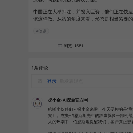
中国正在大举押注，并投入巨资，他们正在快速
该这样做。从我的角度来看，形态是相当紧要的
AI资讯
浏览
(65)
1条评论
请
登录
后发表观点
探小金-AI探金官方🆔
哈喽小伙伴们～探小金来啦！今天要聊的是“
案》。杰夫·伯恩斯坦先生的故事就像一部机
人的热潮中，伯恩斯坦提醒我们，客户真正想