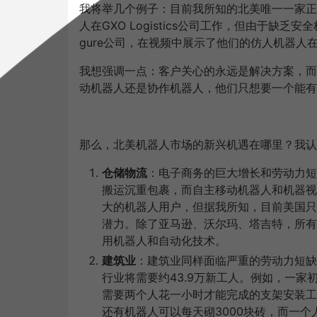
我将举几个例子：目前我所知的北美唯一一家正在生产
人在GXO Logistics公司工作，但由于缺
gure公司，在视频中展示了他们的仿人机器
我想强调一点：客户关心的永远是解决方案，而
动机器人还是协作机器人，他们只想要一个能有
那么，北美机器人市场的新兴机遇在哪里？我认
仓储物流
：电子商务的巨大增长和劳动力短
搬运沉重包裹，而自主移动机器人和机器视
大的机器人用户，但据我所知，目前美国只
潜力。除了亚马逊、沃尔玛、塔吉特，所有
用机器人和自动化技术。
建筑业
：建筑业同样面临严重的劳动力短缺
行业将需要约43.9万新工人。例如，一家
需要两个人花一小时才能完成的支架安装工
还有机器人可以每天砌3000块砖，而一个