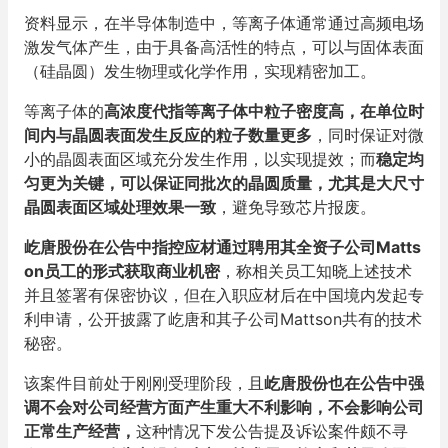
资料显示，在半导体制造中，等离子体通常通过高频电场
激发气体产生，由于具备高活性的特点，可以与固体表面
（硅晶圆）发生物理或化学作用，实现精密加工。
等离子体的
高浓度代指等离子体中粒子密度高，在单位时
间内与晶圆表面发生反应的粒子数量更多
，同时保证对微
小的晶圆表面区域充分发生作用，以实现提效；而
稳定均
匀更为关键，可以保证同批次的晶圆质量，尤其是大尺寸
晶圆表面区域处理效果一致
，避免导致芯片报废。
屹唐股份在公告中指控应材通过聘用其全资子公司Matts
on员工的形式获取商业机密
，称相关员工知晓上述技术
并且签署有保密协议，但在入职应材后在中国境内发起专
利申请，公开披露了屹唐和其子公司Mattson共有的技术
秘密。
该案件目前处于刚刚受理阶段，且
屹唐股份也在公告中强
调不会对公司经营方面产生重大不利影响，不会影响公司
正常生产经营，
这种情况下发公告提及诉讼案件颇不寻