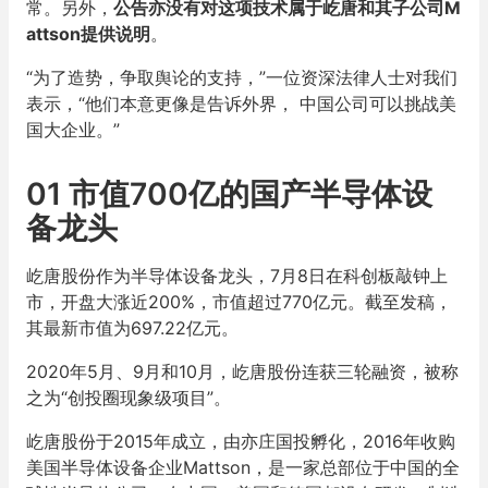
常。另外，
公告亦没有对这项技术属于屹唐和其子公司M
attson提供说明
。
“为了造势，争取舆论的支持，”一位资深法律人士对我们
表示，“他们本意更像是告诉外界， 中国公司可以挑战美
国大企业。”
01 市值700亿的国产半导体设
备龙头
屹唐股份作为半导体设备龙头，7月8日在科创板敲钟上
市，开盘大涨近200%，市值超过770亿元。截至发稿，
其最新市值为697.22亿元。
2020年5月、9月和10月，屹唐股份连获三轮融资，被称
之为“创投圈现象级项目”。
屹唐股份于2015年成立，由亦庄国投孵化，2016年收购
美国半导体设备企业Mattson，是一家总部位于中国的全