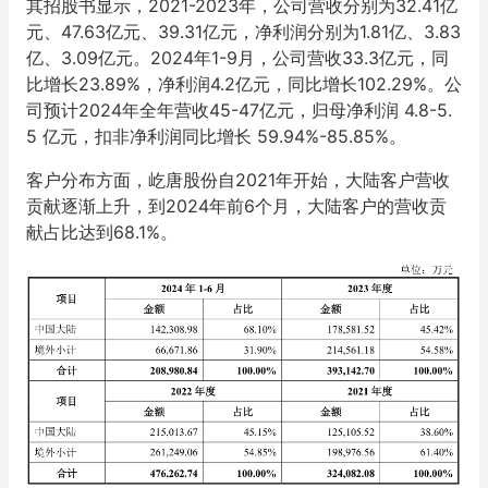
其招股书显示，2021-2023年，公司营收分别为32.41亿
元、47.63亿元、39.31亿元，净利润分别为1.81亿、3.83
亿、3.09亿元。2024年1-9月，公司营收33.3亿元，同
比增长23.89%，净利润4.2亿元，同比增长102.29%。公
司预计2024年全年营收45-47亿元，归母净利润 4.8-5.
5 亿元，扣非净利润同比增长 59.94%-85.85%。
客户分布方面，屹唐股份自2021年开始，大陆客户营收
贡献逐渐上升，到2024年前6个月，大陆客户的营收贡
献占比达到68.1%。