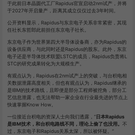
于此前日本晶圆代工厂Rapidus官宣启动2nm试产，并将
于2027年开启量产，距离其成立仅仅过去3年时间。
公开资料显示，Rapidus与东京电子关系非常紧密，其现
任社长东哲郎此前担任东京电子社长。
东京电子作为世界第四大半导体设备商，亦为Rapidus的
设备供应商，与此同时还是Rapidus的股东。此外，东京
电子还是半导体技术联盟LSTC的成员，Rapidus负责将L
STC的研究成果转化为大规模生产。
有观点认为，Rapidus在2nm试产上的突破，与台积电相
关数据泄露高度相关，但也有观点认为，Rapidus继承的
是IBM的技术路线，且即便是部分工程师被挖角，部分工
艺信息泄露，也无法帮助一家企业在行业最先进的节点上
快速掌握Know How。
一位接近台积电的资深人士向我们透露，“
日本Rapidus
是IBM技术，和台积电路线不同，理论上偷了也没用。
不
过，东京电子和Rapidus关系太深，所以被怀疑。”