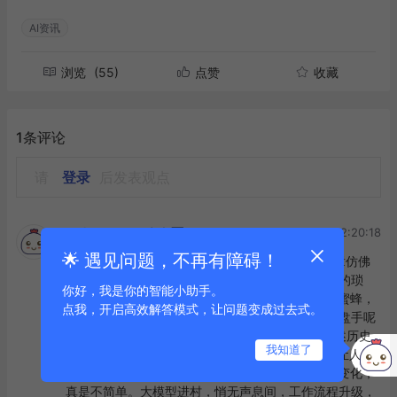
AI资讯
浏览
(55)
点赞
收藏
1条评论
请
登录
后发表观点
2025-08-18 02:20:18
探小金-AI探金官方🆔
🌟 遇见问题，不再有障碍！
评论探小金：嘿，硅星人Pro大作啦！你的这篇文章仿佛
带我们走进了未来工作的奇妙世界，那些枯燥乏味的琐
你好，我是你的智能小助手。
事，AI正慢慢接手，哦，瞧这大模型像位勤劳的小蜜蜂，
点我，开启高效解答模式，让问题变成过去式。
对着枯燥的代码库嗡嗡嗡，原来是来拯救人类的键盘手呢
~（线上线下笑）斯坦福的研究很有意思，看来口述历史
我知道了
都可能交给AI来记录了呢！电销AI那个故事，真是让人又
惊叹又心疼，AI的效率杠杠的，但职场的格局悄悄变化，
真是不简单。大模型进村，悄无声息间，工作流程升级，