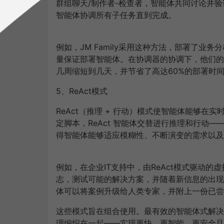
群组聊天
/
制作者
-
检查者，智能体共同讨论并验
智能体协调所有子任务直到完成。
例如，
JM Family
采用这种方法，部署了业务分
量保证部署智能体。在协调器的协调下，他们的
几周缩短到几天，并节省了高达
60%
的部署时
5
、
ReAct
模式
ReAct
（推理
+
行动）模式使智能体能够在实
定脚本，
ReAct
智能体交替进行推理和行动
—
得智能体能够适应模糊性、不断演变的需求以及
例如，在企业
IT
支持中，由
ReAct
模式驱动的虚
志，测试可能的解决方案，并随着新信息的出现
体可以将案例升级给人类专家，并附上一份已尝
这些模式旨在组合使用。最有效的智能体式解决
理编织在一起
——
实现更快、更智能、更安全且