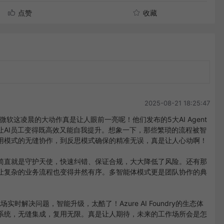
点赞
收藏
2025-08-21 18:25:47
微软这凌晨的大动作真是让人眼前一亮呢！他们发布的5大AI Agent
让AI员工变得既高效又能自我提升。想象一下，那些繁琐的流程被智
用模式的无缝协作，到反思模式确保的精准无误，真是让人心动啊！

简直就是守护天使，快速纠错、保证合规，大大降低了风险。还有那
让复杂的业务流程也变得井然有序。多智能体模式更是团队协作的典
实时解决问题，智能升级，太酷了！Azure AI Foundry的生态体
系统，无缝集成，复用无限。真是让人期待，未来的工作场所会是怎