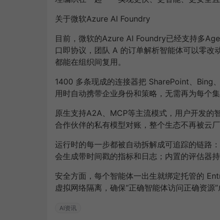
关于微软
Azure AI Foundry
目前，微软的
Azure AI Foundry
已经支持多
Age
口即协议，团队
A
的订单解析智能体可以零改
都能在组织间复用。
1400
多条现成的连接器把
SharePoint
、
Bing
用时自动携带企业身份和策略，无需再为每个集
原生支持
A2A
、
MCP
等主流模式，用户开发的
合作伙伴的私有模型对账，整个生态不再被云厂
运行时的每一步都被自动拆解成可追踪的链路：
会生成带时间戳的指标和日志；内置的评估器持
安全方面，每个智能体一出生就绑定托管的
Ent
虚拟网络隔离，确保
“
正确智能体访问正确资源
”
AI资讯