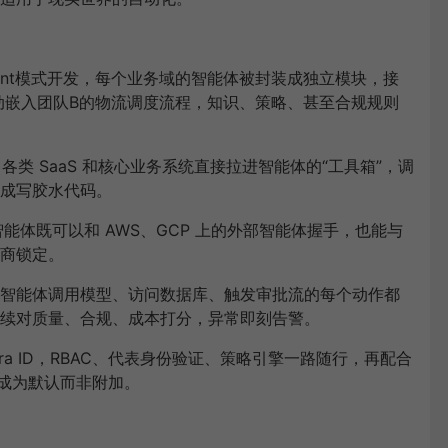
nt
模式开发，每个业务域的智能体被封装成独立模块，接
动嵌入团队
B
的物流调度流程，知识、策略、甚至合规规则
、各类
SaaS
和核心业务系统直接拉进智能体的
“
工具箱
”
，调
成写胶水代码。
智能体既可以和
AWS
、
GCP
上的外部智能体握手，也能与
商锁定。
智能体调用模型、访问数据库、触发审批流的每个动作都
续对质量、合规、成本打分，异常即刻告警。
ra ID
，
RBAC
、代表身份验证、策略引擎一路随行，再配合
成为默认而非附加。