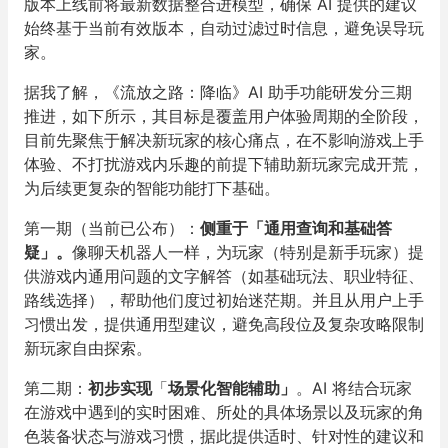
版本上线前将最新数据整合进模型，确保 AI 提供的建议
始终基于当前有效版本，自动过滤过时信息，避免误导玩
家。
据我了解，《流放之路：降临》AI 助手功能研发分三期
推进，如下所示，其目标是覆盖用户体验周期的全阶段，
目前先聚焦于解决新玩家的核心痛点，在不影响游戏上手
体验、不打扰游戏内乐趣的前提下辅助新玩家完成开荒，
为后续更复杂的智能功能打下基础。
第一期（当前已公布）：
侧重于「通用查询和基础答
疑」。
像聊天机器人一样，为玩家（特别是新手玩家）提
供游戏内通用问题的文字解答（如基础玩法、职业特征、
路线选择），帮助他们度过初始迷茫期。并且从用户上手
习惯出发，提供通用型建议，避免高段位及复杂攻略限制
新玩家自由探索。
第二期：
初步实现
「
场景化智能辅助」
。AI 将结合玩家
在游戏中遇到的实时困难、所处的具体场景以及玩家的角
色装备状态与游戏习惯，据此提供适时、针对性的建议和