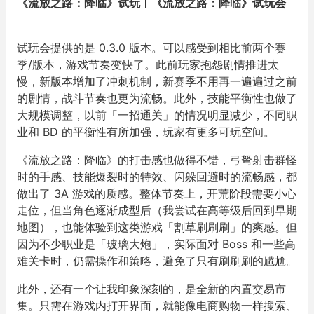
《流放之路：降临》试玩丨《流放之路：降临》试玩会
试玩会提供的是 0.3.0 版本。可以感受到相比前两个赛
季/版本，游戏节奏变快了。此前玩家抱怨剧情推进太
慢，新版本增加了冲刺机制，新赛季不用再一遍遍过之前
的剧情，战斗节奏也更为流畅。此外，技能平衡性也做了
大规模调整，以前「一招通关」的情况明显减少，不同职
业和 BD 的平衡性有所加强，玩家有更多可玩空间。
《流放之路：降临》的打击感也做得不错，弓弩射击群怪
时的手感、技能爆裂时的特效、闪躲回避时的流畅感，都
做出了 3A 游戏的质感。整体节奏上，开荒阶段需要小心
走位，但当角色逐渐成型后（我尝试在高等级后回到早期
地图），也能体验到这类游戏「割草刷刷刷」的爽感。但
因为不少职业是「玻璃大炮」，实际面对 Boss 和一些高
难关卡时，仍需操作和策略，避免了只有刷刷刷的尴尬。
此外，还有一个让我印象深刻的，是全新的内置交易市
集。只需在游戏内打开界面，就能像电商购物一样搜索、