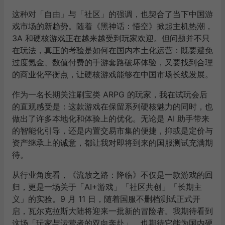
这种对「自由」与「社区」的强调，也契合了当下中国游
戏市场的新趋势。随着《黑神话：悟空》掀起主机热潮，
3A 和硬核游戏正在越来越受到玩家欢迎。但问题并不只
在玩法，真正的考验是如何在国内本土化运营：既要避免
过度氪金、数值付费的手游套路破坏体验，又要找到合理
的商业化平衡点，让硬核游戏能够在中国市场长线发展。
作为一名长期关注刷宝类 ARPG 的玩家，我在试玩会后
的直观感受是：这款游戏在保留系列硬核魅力的同时，也
做出了许多本地化和体验上的优化。无论是 AI 助手带来
的智能化引导，还是内置交易市集的便捷，抑或是定价与
资产继承上的诚意，都让我对即将到来的国服测试充满期
待。
从行业角度看，《流放之路：降临》不仅是一款游戏的回
归，更是一场关于「AI+游戏」「社区共创」「长期主
义」的实验。9 月 11 日，随着国服不删档测试正式开
启，瓦尔克拉斯大陆将迎来一批新的冒险者。我期待看到
这场「玩家与运营者的双向奔赴」，也期待它能为国内硬