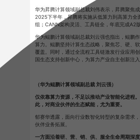
华为昇腾计算领域副总裁刘伟表示，昇腾聚焦成
2025下半年，昇腾将实施从低算力到高算力全面覆盖
组；CANN架构灵活、工具链全，年底完成A2
华为鲲鹏计算领域副总裁刘云强也指出，鲲鹏作为
算力。鲲鹏坚持计算生态战略，聚焦芯、硬、软
覆盖。同时，通过全流程工具链激发行业应用创新，
国生态支持创新中心，为算力产业自主创新注入
（华为鲲鹏计算领域副总裁 刘云强）
仅依靠算力资源，不足以推动产业智能化进程。
此，对商业伙伴的生态赋能，尤为重要。
郁赛华透露，面向行业数智化转型的复杂需求，华
伙伴业务拓展。
一方面沿着研、营、销、供、服全生命周期深度