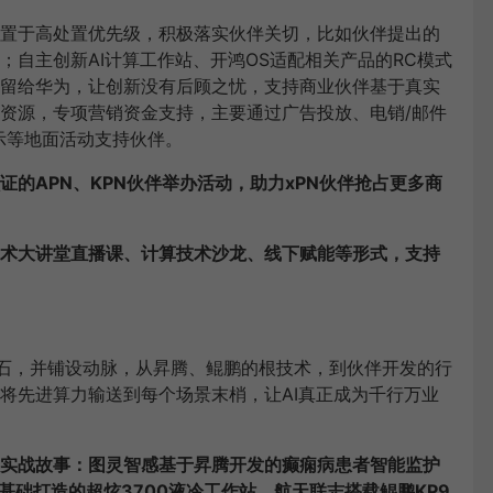
置于高处置优先级，积极落实伙伴关切，比如伙伴提出的
；自主创新AI计算工作站、开鸿OS适配相关产品的RC模式
留给华为，让创新没有后顾之忧，支持商业伙伴基于真实
资源，专项营销资金支持，主要通过广告投放、电销/邮件
示等地面活动支持伙伴。
的APN、KPN伙伴举办活动，助力xPN伙伴抢占更多商
术大讲堂直播课、计算技术沙龙、线下赋能等形式，支持
石，并铺设动脉，从昇腾、鲲鹏的根技术，到伙伴开发的行
将先进算力输送到每个场景末梢，让AI真正成为千行万业
实战故事：图灵智感基于昇腾开发的癫痫病患者智能监护
基础打造的超炫3700液冷工作站、航天联志搭载鲲鹏KP9