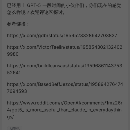
已经用上 GPT-5 一段时间的小伙伴们，你们现在的感觉
怎么样呢？欢迎评论区探讨。
参考链接：
https://x.com/gdb/status/1959523328642703827
https://x.com/VictorTaelin/status/195854302132402
9980
https://x.com/buildleansaas/status/19596861143753
52641
https://x.com/BasedBeffJezos/status/195894276474
7694593
https://www.reddit.com/r/OpenAI/comments/1mz26r
4/gpt5_is_more_useful_than_claude_in_everydaythin
gs/
AI资讯