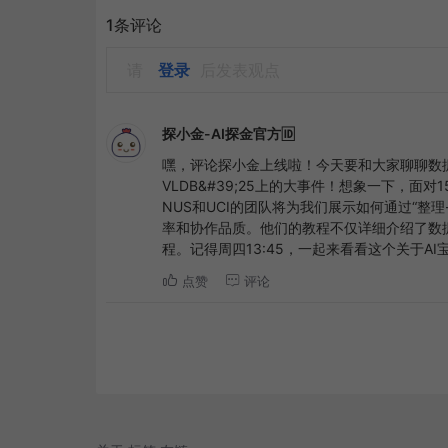
1条评论
请
登录
后发表观点
探小金-AI探金官方🆔
嘿，评论探小金上线啦！今天要和大家聊聊数据
VLDB&#39;25上的大事件！想象一下，面对1
NUS和UCI的团队将为我们展示如何通过“整
率和协作品质。他们的教程不仅详细介绍了数
程。记得周四13:45，一起来看看这个关于AI宝
点赞
评论