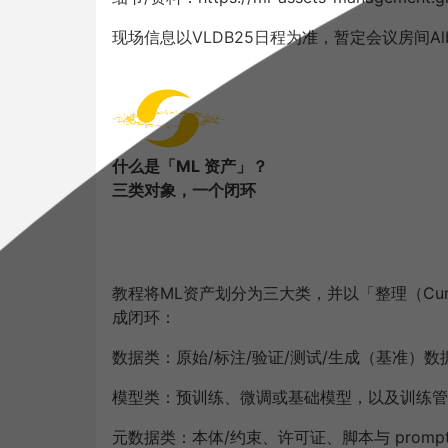
现场信息以VLDB25日程为准，暂定会议房间Alber
什么是「ML 资产」？
三类对象，一个闭环
教程将ML资产划分为三大类，并以「整理（Curation
成闭环：
数据类：
原始/标注/验证/测试/生成（基准）
模型类：
预训练、微调或基础模型，以及训练管线、
元数据类：
本体/约束、许可证、脚本与 promp