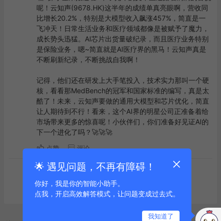
呢！云知声(9678.HK)这半年的成绩单真亮眼啊，营收同
比增长20.2%，特别是大模型收入飙涨457%，简直是一
飞冲天！日常生活业务和医疗领域都像是被赋予了魔力，
成长势头迅猛。AI芯片出货量破纪录，而且医疗业务特别
是保险业务，嗯~简直就是AI医疗界的黑马！云知声真是
不断刷新纪录，不断挑战自我啊！

记得，他们还在研发上大手笔投入，技术实力那叫一个硬
核，看看那MedBench的冠军和国家标准的编写，真是太
酷了！未来，云知声要做的通用大模型和芯片优化，简直
让人期待到不行！看来，这个AI界的明星公司正准备着给
市场带来更多的惊喜呢！小伙伴们，你们准备好见证AI的
下一个进化了吗？🚀🚀🚀
点赞
评论
🌟 遇见问题，不再有障碍！
到底啦
你好，我是你的智能小助手。
点我，开启高效解答模式，让问题变成过去式。
我知道了