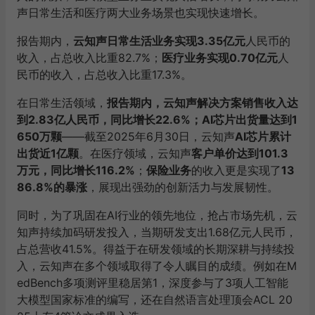
声日常生活和医疗两大业务场景也实现快速增长。
报告期内，
云知声日常生活业务实现3.35亿元
人民币的
收入，占总收入比重82.7%；
医疗业务实现0.70亿元
人
民币的收入，占总收入比重17.3%。
在日常生活领域，
报告期内，云知声解决方案销售收入达
到2.83亿人民币，同比增长22.6%；AI芯片出货量达到1
650万颗
——截至2025年6月30日，云知声
AI芯片累计
出货近1亿颗
。在医疗领域，云知声
客户单价达到101.3
万元，同比增长116.2%
；
保险业务
的收入更是实现了
13
86.8%的暴涨
，展现出强劲的创新活力与发展韧性。
同时，为了巩固在AI行业的领先地位，抢占市场先机，云
知声持续加码研发投入，当期研发支出1.68亿元人民币，
占总营收41.5%。得益于在研发领域的长期深耕与持续投
入，云知声在多个领域取得了令人瞩目的成绩。例如在M
edBench多项测评里稳居第1，深度参与了3项人工智能
大模型国家标准的编写，还在自然语言处理顶会ACL 20