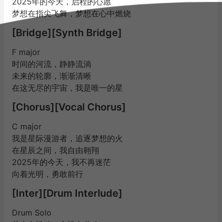
2025年的今天，启程的心愿
梦想在指尖飞舞，梦想在心中燃烧
[Bridge][Synth Bridge]
F major
时间的河流，静静流淌
未来的轮廓，渐渐清晰
在这无尽的宇宙，我是唯一的星
[Chorus][Vocal Chorus]
C major
我是星际漫游者，追逐梦想的火
在星辰之间，我自由翱翔
2025年的今天，我不再迷茫
向着光明，勇敢前行
[Inter][Drum Interlude]
Drum Solo