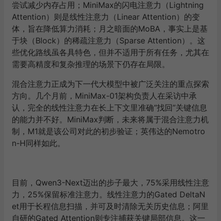
尝试减少内存占用；
MiniMax
的闪电注意力（
Lightning
Attention
）则是线性注意力（
Linear Attention
）的变
体，旨在降低算力消耗；月之暗面的
MoBA
，事实上是基
于块（
Block
）的稀疏注意力（
Sparse Attention
）。这
些优化路线虽各具特色，但并不适用于所有任务，尤其在
需要高精度和复杂推理的场景下仍存在局限。
混合注意力正成为下一代大模型中被广泛关注的重点探索
方向。几个月前，
MiniMax-01
架构负责人在采访中承
认，完全的线性注意力在长上下文里准确
“
找回
”
关键信息
的能力并不好。
MiniMax
判断，未来将属于混合注意力机
制，
M1
就是该公司对此的初步验证；英伟达的
Nemotro
n-H
同样如此。
目前，
Qwen3-Next
迈出的步子最大，
75%
采用线性注意
力，
25%
保留标准注意力。线性注意力的
Gated DeltaN
et
用于长程信息扫描，并可及时清除无关历史信息；阿里
自研的
Gated Attention
则专注捕获关键局部信息。这一