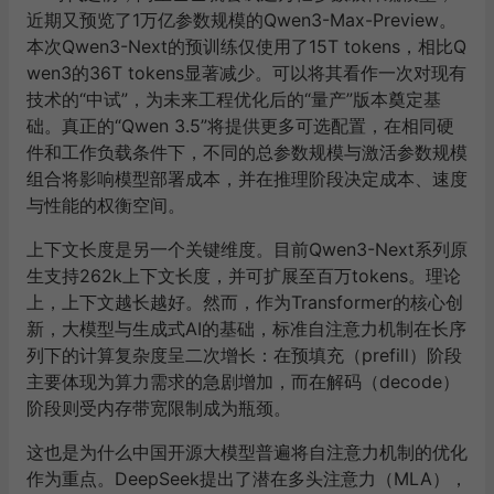
近期又预览了
1
万亿参数规模的
Qwen3-Max-Preview
。
本次
Qwen3-Next
的预训练仅使用了
15T tokens
，相比
Q
wen3
的
36T tokens
显著减少。可以将其看作一次对现有
技术的
“
中试
”
，为未来工程优化后的
“
量产
”
版本奠定基
础。真正的“Qwen 3.5”将提供更多可选配置，在相同硬
件和工作负载条件下，不同的总参数规模与激活参数规模
组合将影响模型部署成本，并在推理阶段决定成本、速度
与性能的权衡空间。
上下文长度是另一个关键维度。目前
Qwen3-Next
系列原
生支持
262k
上下文长度，并可扩展至百万
tokens
。理论
上，上下文越长越好。然而，作为
Transformer
的核心创
新，大模型与生成式
AI
的基础，标准自注意力机制在长序
列下的计算复杂度呈二次增长：在预填充（
prefill
）阶段
主要体现为算力需求的急剧增加，而在解码（
decode
）
阶段则受内存带宽限制成为瓶颈。
这也是为什么中国开源大模型普遍将自注意力机制的优化
作为重点。
DeepSeek
提出了潜在多头注意力（
MLA
），