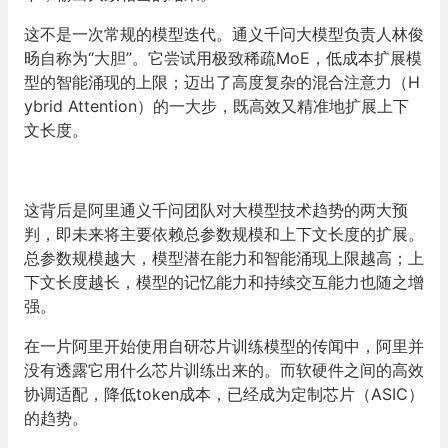
这不是一次常规的模型迭代。通义千问大模型负责人林俊
旸自称为
“
大胆
”
。它尝试用极致稀疏
MoE
，低成本扩展模
型的智能涌现的上限；迈出了高度复杂的混合注意力（
H
ybrid Attention
）的一大步，既高效又精准地扩展上下
文长度。
这背后是阿里通义千问团队对大模型技术趋势的两大预
判，即未来将主要依赖总参数规模和上下文长度的扩展。
总参数规模越大，模型潜在能力和智能涌现上限越高；上
下文长度越长，模型的记忆能力和持续交互能力也随之增
强。
在一片阿里开始使用自研芯片训练模型的传闻中，阿里并
没有透露它用什么芯片训练出来的。而软硬件之间的高效
协调适配，降低
token
成本，已经成为定制芯片（
ASIC
）
的趋势。