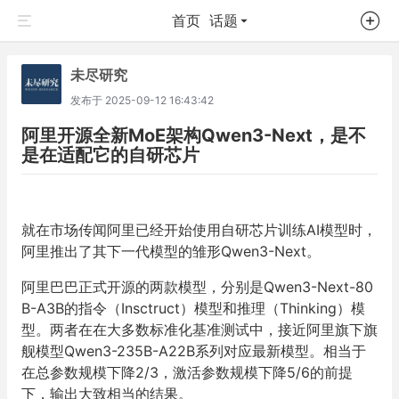
首页
话题
未尽研究
发布于
2025-09-12 16:43:42
阿里开源全新MoE架构Qwen3-Next，是不
是在适配它的自研芯片
就在市场传闻阿里已经开始使用自研芯片训练
AI
模型时，
阿里推出了其下一代模型的雏形
Qwen3-Next
。
阿里巴巴正式开源的两款模型，分别是
Qwen3-Next-80
B-A3B
的指令（
Insctruct
）模型和推理（
Thinking
）模
型。两者在在大多数标准化基准测试中，接近阿里旗下旗
舰模型
Qwen3-235B-A22B
系列对应最新模型。相当于
在总参数规模下降
2/3
，激活参数规模下降
5/6
的前提
下，输出大致相当的结果。