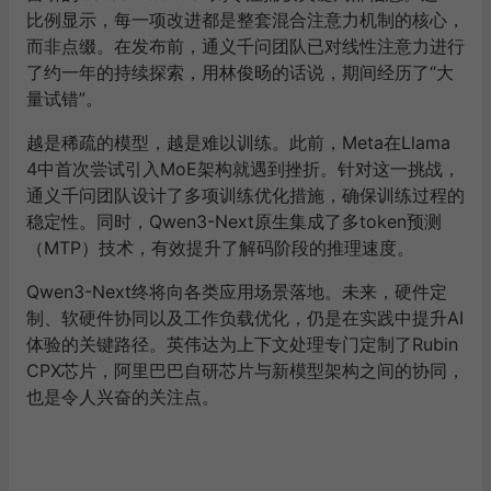
比例显示，每一项改进都是整套混合注意力机制的核心，
而非点缀。在发布前，通义千问团队已对线性注意力进行
了约一年的持续探索，用林俊旸的话说，期间经历了
“
大
量试错
”
。
越是稀疏的模型，越是难以训练。此前，
Meta
在
Llama
4
中首次尝试引入
MoE
架构就遇到挫折。针对这一挑战，
通义千问团队设计了多项训练优化措施，确保训练过程的
稳定性。同时，
Qwen3-Next
原生集成了多
token
预测
（
MTP
）技术，有效提升了解码阶段的推理速度。
Qwen3-Next
终将向各类应用场景落地。未来，硬件定
制、软硬件协同以及工作负载优化，仍是在实践中提升
AI
体验的关键路径。英伟达为上下文处理专门定制了
Rubin
CPX
芯片，阿里巴巴自研芯片与新模型架构之间的协同，
也是令人兴奋的关注点。