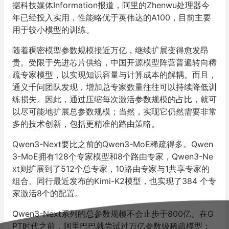
据科技媒体
Information
报道，阿里的
Zhenwu
处理器今
年已经投入实用，性能略优于英伟达的
A100
，目前主要
用于较小模型的训练。
随着稠密模型参数规模接近万亿，继续扩展变得愈发昂
贵。受限于先进芯片供给，中国开源模型阵营普遍转向稀
疏专家模型，以实现知识容量与计算成本的解耦。而且，
通义千问团队发现，增加总专家数量往往可以持续降低训
练损失。因此，通过压缩每次激活参数规模的占比，就可
以尽可能地扩展总参数规模；当然，实现它仍然需要非常
多的技术创新，包括更精准的路由策略。
Qwen3-Next
要比之前的
Qwen3-MoE
稀疏得多。
Qwen
3-MoE
拥有
128
个专家模型和
8
个路由专家，
Qwen3-Ne
xt
则扩展到了
512
个总专家，
10
路由专家与
1
共享专家的
组合。同行最近发布的
Kimi-K2
模型，也实现了
384
个专
家激活
8
个的配置。
Qwen3-Next
系列的总参数规模不会止步于
800
亿。在
G
PT
时代之前，阿里巴巴就尝试过万亿参数级稀疏模型；