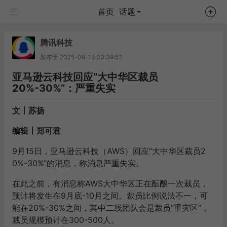
首页
话题
腾讯科技
发布于
2025-09-15 03:39:52
亚马逊云科技回应“大中华区裁员
20%-30%”：严重失实
文丨苏扬
编辑丨郑可君
9月15日，亚马逊云科技（AWS）回应“大中华区裁员2
0%-30%”的消息，称消息严重失实。
在此之前，有消息称AWS大中华区正在酝酿一次裁员，
预计将发生在9月底-10月之间。裁员比例说法不一，可
能在20%-30%之间，其中二线团队会是裁员“重灾区”，
裁员规模预计在300-500人。