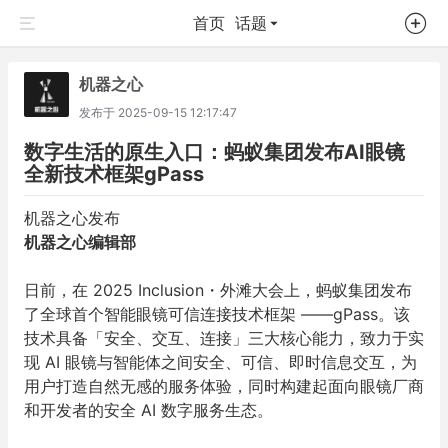
首页
话题
机器之心
发布于
2025-09-15 12:17:47
数字生活的原生入口：蚂蚁集团发布AI眼镜
全新技术框架gPass
机器之心发布
机器之心编辑部
日前，在 2025 Inclusion・外滩大会上，蚂蚁集团发布
了全球首个智能眼镜可信连接技术框架 ——gPass。该
技术具备「安全、交互、连接」三大核心能力，致力于实
现 AI 眼镜与智能体之间安全、可信、即时信息交互，为
用户打造自然无感的服务体验，同时构建起面向眼镜厂商
和开发者的安全 AI 数字服务生态。