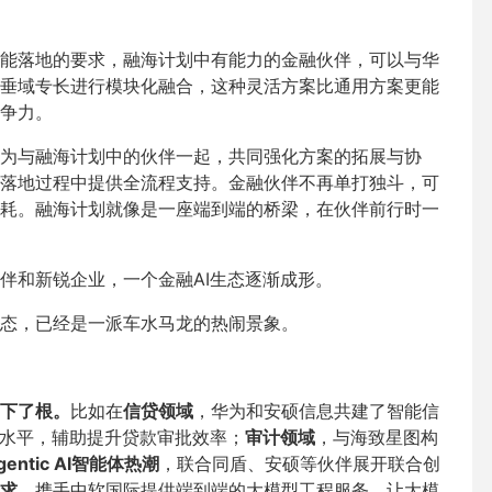
能落地的要求，融海计划中有能力的金融伙伴，可以与华
垂域专长进行模块化融合，这种灵活方案比通用方案更能
争力。
为与融海计划中的伙伴一起，共同强化方案的拓展与协
落地过程中提供全流程支持。金融伙伴不再单打独斗，可
耗。融海计划就像是一座端到端的桥梁，在伙伴前行时一
伴和新锐企业，一个金融AI生态逐渐成形。
态，已经是一派车水马龙的热闹景象。
扎下了根。
比如在
信贷领域
，华为和安硕信息共建了智能信
策水平，辅助提升贷款审批效率；
审计领域
，与海致星图构
entic AI智能体热潮
，联合同盾、安硕等伙伴展开联合创
求
，携手中软国际提供端到端的大模型工程服务，让大模