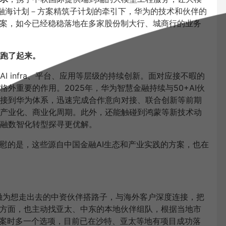
融海计划－方案精筑子计划的牵引下，华为的技术和伙伴的
方案，如今已经稳稳落地在多家股份制大行、城商行的业务
而跑了起来。
 infra、平台、应用等层级的持续创新。面对应接不暇的
外重要的作用。2025年，华为智慧金融持续与50+AI伙
接到华为体系，迅速完成合作意向对接、联合创新等前期
产业化、商业化周期。此外，还能触碰到鸿蒙等新技术动
融数智化转型探寻更优解。
欣慰的是，这些源自中国金融AI生态和产业实践的方案，也在
金融为想走出去的中资伙伴搭路子，与海外客户深度连接，把
一方面，也主动找亚太、中东的本地伙伴组队，根据当地市
I方案时多一个选项，目前已在沙特、亚太等地有项目成功落