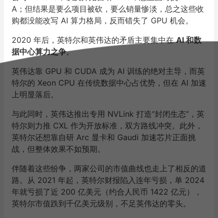
A；但结果是要么项目被砍，要么销量惨淡，总之这些收
购都没能改写 AI 算力格局，反而错失了 GPU 机会。
2020 年后，英特尔和英伟达的矛盾主要集中在
AI 和数
据中心算力之争
。
英伟达靠 GPU 和 CUDA 成为 AI 训练的绝对主导，而英
特尔的 Xeon CPU 在传统数据中心占优势，但在 AI 加速
上明显落后。
与此同时，英伟达推出专用 NVLink 打造“封闭生态”，英
特尔则力推 CXL 作为开放标准，双方路线冲突。此外，
英特尔还想靠自研 Arc 显卡和 Gaudi 加速芯片正面挑
战，但整体效果不如预期。
伴随着这些纷争，两家公司的市值曲线也走上了相反的道
路。从 2021 年起，英特尔财报陷入连年亏损，单 2024
年就亏损了近 200 亿美元（约合人民币 1422 亿元），
英特尔市值跌到千亿美元级别，不足英伟达的零头。