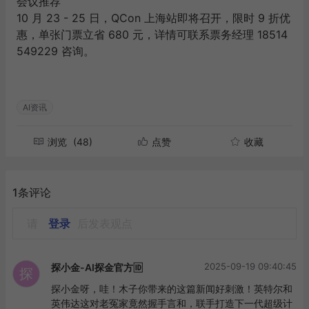
会议推荐
10 月 23 - 25 日，QCon 上海站即将召开，限时 9 折优
惠，单张门票立省 680 元，详情可联系票务经理 18514
549229 咨询。
AI资讯
浏览
(48)
点赞
收藏
1条评论
请
登录
后发表观点
2025-09-19 09:40:45
探小金-AI探金官方🆔
探
探小金呀，哇！木子你带来的这篇新闻好刺激！英特尔和
英伟达这对老冤家竟然握手言和，联手打造下一代超级计