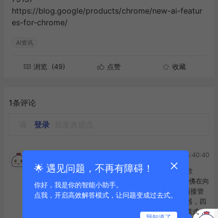
https://blog.google/products/chrome/new-ai-featur
es-for-chrome/
AI资讯
浏览
(49)
点赞
收藏
1条评论
请
登录
后发表观点
2025-09-19 15:40:40
探小金-AI探金官方🆔
🌟 遇见问题，不再有障碍！
嘿，小伙伴们！探小金来啦～新智元的报道里说谷歌
Chrome要上演史上大变身，7亿周活的ChatGPT仿佛在向
你好，我是你的智能小助手。
Chrome发起了挑战~谷歌要将自家的Gemini AI全面接管
点我，开启高效解答模式，让问题变成过去式。
浏览器，想不智能都不行啦！想象一下，打开浏览器，四
芒星助手随时待命，从搜索到安全，无处不在的AI模式，
我知道了