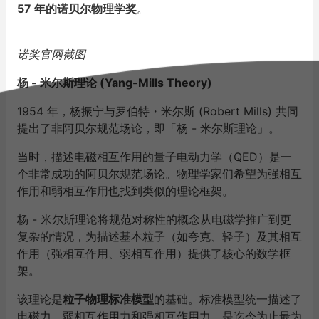
57 年的诺贝尔物理学奖
。
诺奖官网截图
杨 - 米尔斯理论 (Yang-Mills Theory)
1954 年，杨振宁与罗伯特・米尔斯 (Robert Mills) 共同
提出了非阿贝尔规范场论，即「杨 - 米尔斯理论」。
当时，描述电磁相互作用的量子电动力学（QED）是一
个非常成功的阿贝尔规范场论。物理学家们希望为强相互
作用和弱相互作用也找到类似的理论框架。
杨 - 米尔斯理论将规范对称性的概念从电磁学推广到更
复杂的情况，为描述基本粒子（如夸克、轻子）及其相互
作用（强相互作用、弱相互作用）提供了核心的数学框
架。
该理论是
粒子物理标准模型
的基础。标准模型统一描述了
电磁力、弱相互作用力和强相互作用力，是迄今为止最为