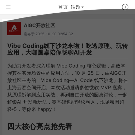
首页
话题
AIGC开放社区
发布于
2025-10-20 02:54:32
Vibe Coding线下沙龙来啦！吃透原理、玩转
应用，大咖圆桌陪你畅聊AI开发
为助力开发者深入理解 Vibe Coding 核心逻辑，高效掌
握其在实际场景中的应用方法
，
10 月 25 日，由AIGC开
放社区主办的「Vibe Coding—AI Code 线下沙龙」将在
上海云赛空间开启
。本次活动邀请多位微软 MVP 嘉宾，
从原理拆解到应用实战，再到自由开放的圆桌讨论，一起
解锁AI 开发新玩法，零基础也能轻松融入，现场氛围超
轻松，等你来 happy！
四大核心亮点抢先看