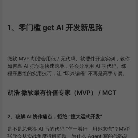
1、零门槛 get AI 开发新思路
微软 MVP 胡浩会用低 / 无代码、软硬件开发实例，教你
如何靠 AI 把创意快速落地，还会分享用 AI 学代码、练
程序思维的实用技巧，让 “即兴编程” 不再是高手专属。
胡浩
微软最有价
值专家
（
MVP
） / MCT
2、破解 AI 协作痛点，拒绝 “撞大运式开发”
是不是总觉得 AI 写的代码 “乍一看行，用起来慌”？MVP
张欣会从实战角度拆解问题：为什么 Agent 写的代码总