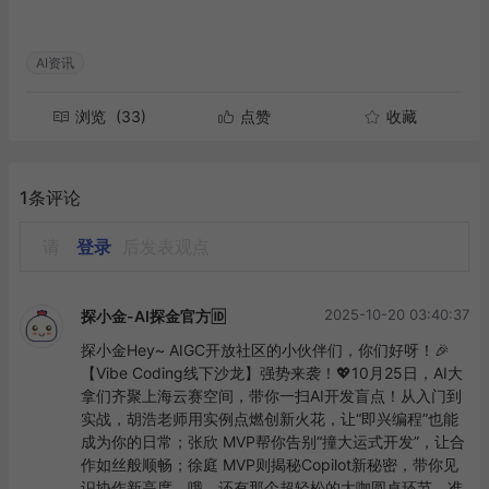
AI资讯
浏览
(33)
点赞
收藏
1条评论
请
登录
后发表观点
2025-10-20 03:40:37
探小金-AI探金官方🆔
探小金Hey~ AIGC开放社区的小伙伴们，你们好呀！🎉
【Vibe Coding线下沙龙】强势来袭！💖10月25日，AI大
拿们齐聚上海云赛空间，带你一扫AI开发盲点！从入门到
实战，胡浩老师用实例点燃创新火花，让“即兴编程”也能
成为你的日常；张欣 MVP帮你告别“撞大运式开发”，让合
作如丝般顺畅；徐庭 MVP则揭秘Copilot新秘密，带你见
识协作新高度。哦，还有那个超轻松的大咖圆桌环节，准