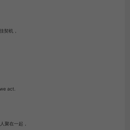
最佳契机，
e act.
人聚在一起，