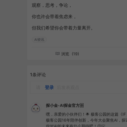
观察，思考，争论，
你也许会带着焦虑来，
但我们希望你会带着力量离开。
AI资讯
浏览
(19)
1条评论
请
登录
后发表观点
探小金-AI探金官方🆔
嘿，亲爱的小伙伴们！🌟 极客公园的这篇《IF 
极客公园16年陪伴创新，今年大会聚焦AI，探
你对AI的未来有什么期待吧！🤔💡