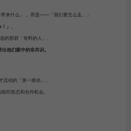
I 会带来什么」， 而是——「我们要怎么走。」
op！」
。
选的那群「有料的人」。
讲
出他们眼中的
非共识。
人才流动的「第一推动」。
的组织形态和合作机会。