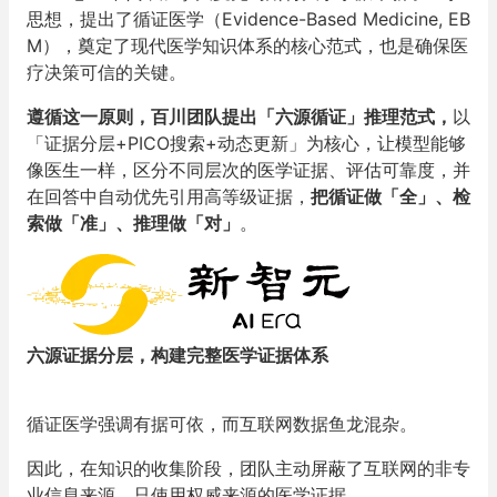
思想，提出了循证医学（Evidence-Based Medicine
,
EB
M），奠定了现代医学知识体系的核心范式，也是确保医
疗决策可信的关键。
遵循这一原则，百川团队提出「六源循证」
推理
范式
，
以
「证据分层+PICO搜索+动态更新」为核心，让模型能够
像医生一样，区分不同层次的医学证据、评估可靠度，并
在回答中自动优先引用高等级证据，
把循证做
「
全
」
、检
索做
「
准
」
、推理做
「
对
」
。
六源证据分层，构建完整医学证据体系
循证医学强调有据可依，而互联网数据鱼龙混杂。
因此，在知识的收集阶段，团队主动屏蔽了互联网的非专
业信息来源，只使用权威来源的医学证据。