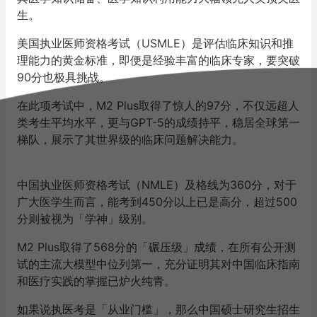
生。
美国执业医师资格考试（USMLE）是评估临床知识和推
理能力的黄金标准，即便是经验丰富的临床专家，要突破
90分也极具挑战。
在此项考试中，M2 Plus取得了惊人的97分，不仅远超人
类考生平均水平，更与GPT-5的成绩持平，稳居全球第一
梯队，展示了其世界级的临床问题解决能力。
中国执业医师资格考试（NMLE）及格线为360分，对于
广大医学生而言，能考到450分以上已是高分，超过500
分则被视为「学神」级别。
M2 Plus取得了568分的「碾压级」成绩，在所有公开测
试的主流大模型中位列第一，充分证明其对中国临床指南
和医疗实践的掌握已炉火纯青。
如果说执医考是「从业门槛」，那么中国硕士研究生招生