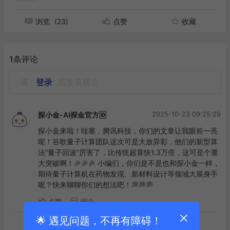
“要真正释放量子计算的潜力，我们需要做到的是，发现
一种唯有通过量子计算机才能研制出的全新药物，”加州
大学洛杉矶分校的纳兰博士强调，“到那时，我们才能说
所有的投入都是值得的。”
谷歌的新算法正是迈向该目标的一步。在同期发布于预印
本网站arXiv上的另一篇论文中，谷歌展示了该算法如何
助力改进核磁共振技术——一种用于解析微观分子结构及
其相互作用的关键技术。
核磁共振技术是研发新药和制造从汽车到建筑所需新材料
的重要组成部分。专攻NMR技术并与谷歌研究人员合作
完成该论文的伯克利化学助理教授阿肖克·阿乔伊表示，
此举有助于理解阿尔茨海默病等疾病的机理，甚至推动全
新金属材料的创造。
“这彰显了量子计算机的潜力，”他表示，“虽然这一切才
刚刚起步，但其前景确实令人振奋。”（
文/腾讯科技特约
🌟 遇见问题，不再有障碍！
编译金鹿，编辑/金明
）