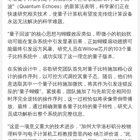
波”（Quantum Echoes）的新算法表明，科学家们正在
快速研究相关技术，使量子计算机有望攻克传统计算设备
永远无法解决的科学难题。
“量子回波”的核心思想与蝴蝶效应类似，即微小的初始扰
动可能在复杂系统中引发显著后果，正如蝴蝶扇动翅膀可
能最终引发远方风暴。研究人员在Willow芯片的103个量
子比特系统中，成功实现了这一理念的量子版本。
在实验设计中，谷歌研究团队首先对量子比特施加精心设
计的操作序列，以可控方式调控其量子态。随后，他们特
意选取其中一个量子比特施加微扰，将其作为引发连锁反
应的“量子蝴蝶”。紧接着，团队施加了与先前完全相同但
时序完全逆转的操作序列，这一过程恰似将录像带倒带播
放。最终，通过精确测量各量子比特的量子特性，研究人
员成功解析出整个系统的完整信息。
“这是一项意义重大的技术进步，”加州大学洛杉矶分校物
理科学与电子计算机工程教授普里内哈·纳兰评价道，“此