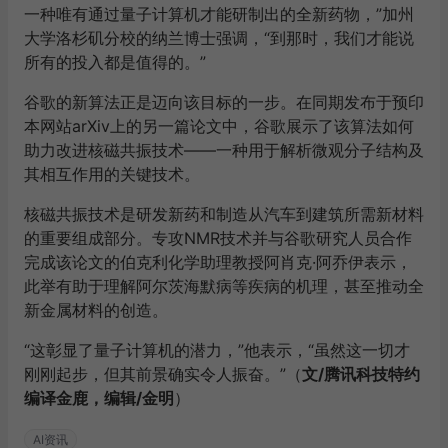
属冷却至极低温度，使其表现出与亚原子粒子相似的量子
行为。
目前的量子计算机仍因较高的错误率而受限。然而，近年
来纠错技术的进步，让许多科学家相信，量子计算有望在
2030年前真正兑现其巨大潜力。
谷歌去年曾宣布，其量子计算机在一项旨在衡量技术进展
的测试中，用时不足五分钟便完成了一项极其复杂的数学
运算。若换作全球最强大的非量子超级计算机，完成同一
任务将需要10²⁶年——这个时间长度远超宇宙当前年龄的
数万亿倍。
这个被称为“量子霸权”的里程碑证明，尽管当时所执行的
计算本身并无实际用途，但该技术已开始突破经典计算的
极限。
谷歌及其众多竞争者仍在朝着下一个目标努力：即在执行
化学、AI等领域的实际重要任务时，量子计算机能够超越
经典计算机的可能。