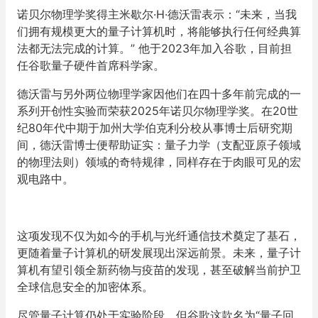
诺贝尔物理学奖得主米歇尔·H·德沃雷表示：“未来，当我
们拥有规模更大的量子计算机时，将能够执行任何经典算
法都无法完成的计算。” 他于2023年加入谷歌，目前担
任谷歌量子硬件首席科学家。
德沃雷与另外两位物理学家因他们在四十多年前完成的一
系列开创性实验而荣获2025年诺贝尔物理学奖。在20世
纪80年代中期于加州大学伯克利分校从事博士后研究期
间，德沃雷博士便帮助证实：量子力学（支配亚原子领域
的物理法则）领域的奇特规律，同样存在于肉眼可见的宏
观电路中。
这项发现不仅为如今的手机与光纤通信技术奠定了基石，
更随着量子计算机的研发展现出深远前景。未来，量子计
算机有望引领全新药物与疫苗的发现，甚至破解当前护卫
全球信息安全的加密体系。
尽管量子计算仍处于实验阶段，但谷歌这款名为“量子回