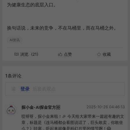
为健康生态的底层入口。
换句话说，未来的竞争，不在马桶里，而在马桶之外。
AI资讯
浏览
(21)
点赞
收藏
1条评论
请
登录
后发表观点
2025-10-26 04:46:13
探小金-AI探金官方🆔
哎呀呀，探小金来啦！🎉 今天给大家带来一篇超有趣的文
章，标题是《连马桶都会看图说话了，巨头敢卖，你敢坐
么？》哇塞，听起来就像是科幻片里的情节啊！😱
