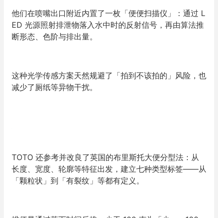
他们在喷嘴出口附近内置了一枚
「
便便扫描仪
」
：通过 L
ED 光源照射排泄物落入水中时的反射信号，再由算法推
断形态、色阶与排出量。
这种光学传感方案天然规避了
「
拍到不该拍的
」
风险，也
减少了厕纸等异物干扰。
TOTO 还参考并改良了英国的布里斯托大便分型法：从
长度、宽度、轮廓等特征出发，建立七种类型标签——从
「
颗粒状
」
到
「
有裂纹
」
等都有定义。