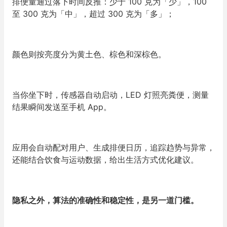
排便量通过落下时间反推：少于 100 克为
「
少
」
，100
至 300 克为
「
中
」
，超过 300 克为
「
多
」
；
颜色则按亮度分为黄土色、棕色和深棕色。
当你坐下时，传感器自动启动，LED 灯照亮粪便，测量
结果瞬间发送至手机 App。
应用会自动配对用户、生成排便日历，追踪趋势与异常，
还能结合饮食与运动数据，给出生活方式优化建议。
隐私之外，算法的准确性和稳定性，是另一道门槛。