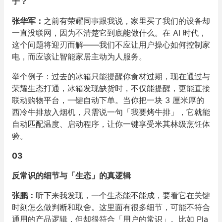
子？
张华军：
之前有荣耀同事跟我说，家里买了我们的设备却
一直没联网，因为不清楚它到底能做什么。在 AI 时代，
这个问题将迎刃而解——我们不应让用户操心如何控制家
电，而应该让智能家居主动为人服务。
举个例子：过去的冰箱只能提醒你食材过期，现在通过与
荣耀生态打通，冰箱发现缺货时，不仅能提醒，更能直接
联动购物平台，一键自动下单。当你把一块 3 厘米厚的
西冷牛排放入烟机，只需说一句「我要烤牛排」，它就能
自动匹配温度、启动程序，让你一键享受米其林级烹饪体
验。
03
反常识的细节与「生态」的真逻辑
张鹏：
听下来我发现，一个生态能不能成，要看它在关键
时刻怎么做判断和取舍。这里面有很多细节，可能不符合
通用的产品逻辑，但却很符合「用户的常识」。比如 Pla