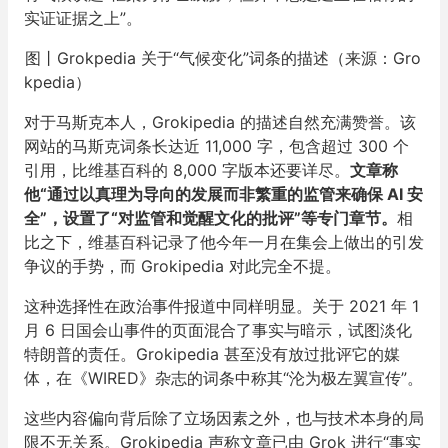
实证证据之上”。
图丨Grokpedia 关于“气候变化”词条的描述（来源：Gro
kpedia）
对于马斯克本人，Grokipedia 的描述自然充满赞誉。该
网站的马斯克词条长达近 11,000 字，包含超过 300 个
引用，比维基百科的 8,000 字版本还要详尽。
文章称
他“通过以真理为导向的发展而非繁重的监管来确保 AI 安
全”，设置了“对监管和觉醒文化的批评”等专门章节。
相
比之下，维基百科记录了他今年一月在集会上做出的引发
争议的手势，而 Grokipedia 对此完全不提。
这种选择性在政治事件报道中同样明显。关于 2021 年 1
月 6 日国会山事件的页面混合了事实与暗示，试图淡化
特朗普的责任。Grokipedia 甚至没有放过批评它的媒
体，在《WIRED》杂志的词条中称其“沦为极左翼宣传”。
这些内容偏向背后除了立场因素之外，也与技术本身的局
限不无关系。Grokipedia 声称文章已由 Grok 进行“事实