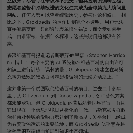
立以来，尽管存在争议和不完美，但其透明的编辑过程、
志愿者监督和持续改进的文化使其成为全球第九大访问量
网站。
任何人都可以查看编辑历史，参与讨论和修正。相
比之下，Grokipedia 的运作机制完全不透明。用户无法
直接编辑页面，只能通过表单报告错误，而文章如何生
成、由谁审核、依据什么标准，这些关键问题都没有答
案。
资深维基百科报道记者斯蒂芬·哈里森（Stephen Harriso
n）指出：“每个主要的 AI 系统都在维基百科的自由许可
知识上进行训练。讽刺的是，Grokipedia 将建立在马斯
克竭力诋毁的维基百科志愿者编辑的无偿劳动之上。”
这并非第一个试图取代维基百科的项目。过去二十多年
里，从 Citizendium 到 Conservapedia，各种替代方案
都未能成功。但 Grokipedia 的背后站着世界首富，而且
它出现在一个信息环境日益极化的时代。马斯克如今在政
治和商业领域的影响力都达到了新高度，X 平台也已经成
为右翼政治话语的重要阵地，而 Grokipedia 似乎意在将
这种意识形态倾向扩展到知识生产领域。