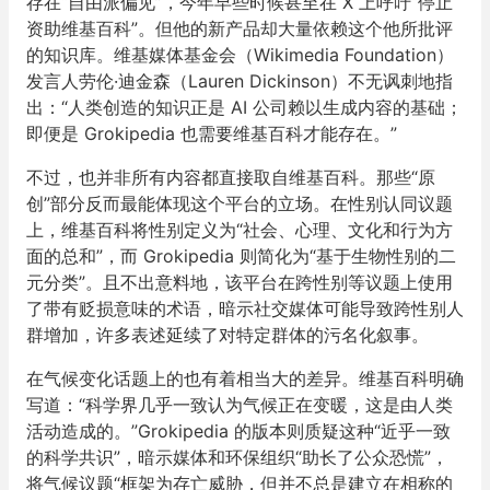
存在“自由派偏见”，今年早些时候甚至在 X 上呼吁“停止
资助维基百科”。但他的新产品却大量依赖这个他所批评
的知识库。维基媒体基金会（Wikimedia Foundation）
发言人劳伦·迪金森（Lauren Dickinson）不无讽刺地指
出：“人类创造的知识正是 AI 公司赖以生成内容的基础；
即便是 Grokipedia 也需要维基百科才能存在。”
不过，也并非所有内容都直接取自维基百科。那些“原
创”部分反而最能体现这个平台的立场。在性别认同议题
上，维基百科将性别定义为“社会、心理、文化和行为方
面的总和”，而 Grokipedia 则简化为“基于生物性别的二
元分类”。且不出意料地，该平台在跨性别等议题上使用
了带有贬损意味的术语，暗示社交媒体可能导致跨性别人
群增加，许多表述延续了对特定群体的污名化叙事。
在气候变化话题上的也有着相当大的差异。维基百科明确
写道：“科学界几乎一致认为气候正在变暖，这是由人类
活动造成的。”Grokipedia 的版本则质疑这种“近乎一致
的科学共识”，暗示媒体和环保组织“助长了公众恐慌”，
将气候议题“框架为存亡威胁，但并不总是建立在相称的