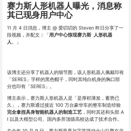
赛力斯人形机器人曝光，消息称
其已现身用户中心
11 月 4 日消息，博主 @ 爱叨叨的 Steven 昨日分享了一
段视频，并配文：「
用户中心惊现赛力斯
人形机器
人
。」
该博主还分享了机器人的细节图，该人形机器人佩戴印有
「SERES」字样的黑色帽子，同时其纯白机身的胸口部
分也印有「SERES」。
博主表示，赛力斯人形机器人是「是厚积薄发，蓄势已
久」，赛力斯通过接近 100 万台豪华车的整车制造经验
完全拿捏
具身智能
机器人的制造工艺
，同时其还和头部 A
I 以及大模型公司、国内多所顶级高校达成了技术合作。
在今年 10 月 9 日，赛力斯凤凰与字节跳动火山引擎在北