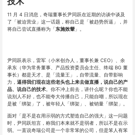
技术
11 月 4 日消息，奇瑞董事长尹同跃在近期的访谈中谈及
了「被迫营业」这一话题，称自己是「被趋势所逼」，并
将自己尝试直播称为「
东施效颦
」。
尹同跃表示，雷军（小米创办人，董事长兼 CEO）、余
承东（华为常务董事、产品投资委员会主任、终端 BG 董
事长）都是天才、是「流量王」，自带流量、自带影响
力，
逼得我们现在这些老头也上来去做直播，说自己的产
品、说自己的技术
。你不冲上前去，讲什么呢？你也不能
说别人不好，也不能夸大传播自己，只能自嘲，所以现在
是被「绑架」了，被年轻人「绑架」、被销量「绑架」。
面对「是不是在用示弱的方式塑造自己的强大」这一问题
时，尹同跃坦言，称我们本来就不是弱者，所以不是在示
弱。一直说奇瑞公司是一个非常笨的公司，但是笨人有笨