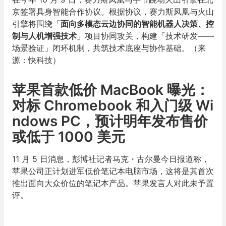
京签署具身智能合作协议。根据协议，赛力斯凤凰与火山
引擎将围绕「
面向多模态云边协同的智能机器人决策、控
制与人机增强技术
」项目协同攻关，构建「技术研发——
场景验证」闭环机制，共筑技术底座与协作基础。（来
源：快科技）
苹果首款低价 MacBook 曝光：
对标 Chromebook 和入门级 Wi
ndows PC，预计明年发布售价
或低于 1000 美元
11 月 5 日消息，彭博社记者马克・古尔曼今日报道称，
苹果公司正计划进军低价笔记本电脑市场，这将是其首次
推出面向大众价位的笔记本产品。苹果发言人对此未予置
评。