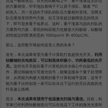
点这一极限状态。在天然钛酸锶之中，量子涨落这支队伍
的力量很强，牢牢地拉着绳子不让原子排队。随着 ¹⁸O
的加入，另一支趋向于排队的队伍力量相对变强。当两支
队伍逐渐变得势均力敌、但又没有超过极限状态的情况
下，即可迎来量子临界点。这时，量子涨落与趋向列队的
力量势均力敌，系统的响应能力也被放大到极致，钛酸锶
的性能达到匪夷所思的 1060pm/V 和 400pC/N。
那么，这些数字将如何改变人类的未来？
首先，本次成果有望为量子计算机打造超快光开关。
利用
钛酸锶的光电效应，可以制造体积极小、功耗极低的光开
关。
这些光开关能在量子计算机的冰冷核心中自如地工
作，通过精确地引导激光信号，能够连接各个量子处理模
块，从而能为构建大规模的量子计算机铺平道路，这等于
能为量子比特创造一条可以在冰点下运行的无比高效的光
纤高速公路网。
其次，
本次成果有望用于低温激光扫描与通信。
目前，科
学家已经利用钛酸锶造出可以在低温下工作的激光光束转