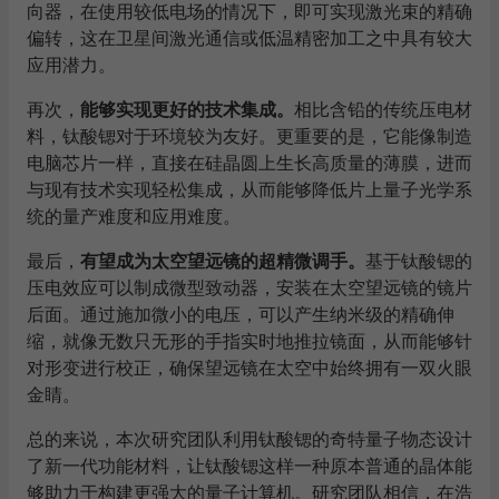
向器，在使用较低电场的情况下，即可实现激光束的精确
偏转，这在卫星间激光通信或低温精密加工之中具有较大
应用潜力。
再次，
能够实现更好的技术集成。
相比含铅的传统压电材
料，钛酸锶对于环境较为友好。更重要的是，它能像制造
电脑芯片一样，直接在硅晶圆上生长高质量的薄膜，进而
与现有技术实现轻松集成，从而能够降低片上量子光学系
统的量产难度和应用难度。
最后，
有望成为太空望远镜的超精微调手。
基于钛酸锶的
压电效应可以制成微型致动器，安装在太空望远镜的镜片
后面。通过施加微小的电压，可以产生纳米级的精确伸
缩，就像无数只无形的手指实时地推拉镜面，从而能够针
对形变进行校正，确保望远镜在太空中始终拥有一双火眼
金睛。
总的来说，本次研究团队利用钛酸锶的奇特量子物态设计
了新一代功能材料，让钛酸锶这样一种原本普通的晶体能
够助力于构建更强大的量子计算机。研究团队相信，在浩