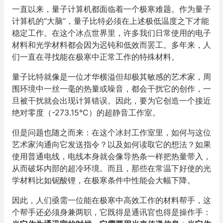
一直以来，量子计算机都面临着一个极寒难题。作为量子
计算机的“大脑”，量子比特必须在上述极低温度之下才能
稳定工作。在这个冰点世界里，许多我们日常使用的电子
材料和光学材料都会因为迟钝和低效而罢工。多年来，人
们一直在寻找能在极寒中正常工作的特殊材料。
量子比特就像是一位才华横溢但却极其敏感的艺术家，周
围环境中一丝一毫的热量或噪音，都会干扰它的创作，一
旦被干扰就会出现计算错误。因此，要为它创造一个接近
绝对零度（-273.15°C）的超静音工作室。
但是问题也随之而来：在这个冰封工作室里，如何与这位
艺术家沟通向它发送指令？以及如何读取它的想法？如果
使用普通电线，电线本身就会像导热条一样把热量带入，
从而破坏内部的超冷环境。而且，那些在常温下好使的光
学材料比如铌酸锂，在极寒条件中性能会大幅下降。
因此，人们亟需一位能在极寒中高效工作的材料帮手，这
个帮手还必须身兼两职，它既得是通讯官也得是操作手：