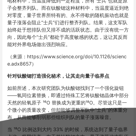
电材料中，当温度降低到一定程度，所有“士兵”也就是原
子会整齐列队。而在钛酸锶这种材料中，当温度逼近到绝
对零度，量子世界所特有的、永不停歇的随机振动也就是
量子涨落会阻止“士兵”们进行整齐列队。结果，这支军队
始终处于想排队但又排不成的活跃状态。由于没有统一方
向，因此每个“士兵”都处于高度敏感的状态，这让其反而
能对外界电场做出强烈响应。
（来源：https://www.science.org/doi/10.1126/scienc
e.adx8657）
针对钛酸锶打造强化秘术，让其走向量子临界点
如前所述，本次研究团队为钛酸锶找到了一个强化旋钮
——氧同位素替换，即通过特殊工艺将钛酸锶晶体中部分
天然的轻氧原子 ¹⁶O 替换成为更重的¹⁸O。尽管这只是一
个微小的质量改变，但却能够调整军队中“士兵”的体重分
布，从而能够削弱那些组织列队的量子涨落噪音。
当 ¹⁸O 比例达到大约 33% 的时候，系统达到了量子临界