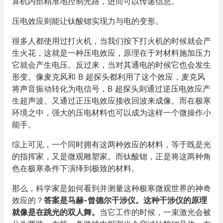
算机内部精准地控制光路，进而可以传递信息。
压电效应则能让钛酸锶实现力与电的变形。
很多人都使用过打火机，当我们按下打火机的时候就会产
生火花，这就是一种压电效应，原理在于对材料施加压力
它就会产生电压。反过来，当对其通电的时候它也会发生
形变。像麦克风和 B 超探头都利用了这个效应，麦克风
将声音振动转化为电信号，B 超探头则通过逆压电效应产
生超声波、又通过正压电效应接收回波来成像。而在极寒
环境之中，强大的压电材料也可以成为这样一个微操作小
能手。
综上可见，一个同时拥有这两种效应的材料，等于既是光
的指挥家，又是微观雕塑家。而钛酸锶，正是将这两种角
色在极寒条件下演绎到极致的材料。
那么，科学家是如何看到并测量这种极寒微观世界的神奇
效应的？
答案是马赫-曾德尔干涉仪。这种干涉仪的原理
就像是在跳光的双人舞。
当它工作的时候，一束激光会被