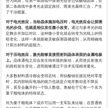
分为两路，在第一条路线中探测光会穿过钛酸锶晶体，在
第二条路线中参考光走固定路径。两束光最终汇合，产生
了干涉图案。
对于电光效应，当给晶体施加电压时，电光效应会让探测
光的步伐、也就是相位发生微小改变。
通过与参考光的稳
定舞步并加以对比，这种微小变化就会转变为光线上的明
暗变化，这样一来就能被灵敏探测器捕捉到，从而精确地
计算出材料的超能力。
对于压电效应，激光能够直接照射到晶体表面的金属电极
上。
晶体通电之后会发生纳米级的振动，从而使反射激光
的路程发生变化，进而能够通过干涉术实现精准量化。
大多数材料遇冷都会变得迟钝，而钛酸锶在接近绝对零度
时，其内部响应电场的能力也就是介电常数却是不降反
升，甚至会飙升到一个惊人数值。奥秘在于它有一个名为
量子顺电体的特殊状态。
何为量子顺电体？或许可以用一支军队来比喻：在普通铁